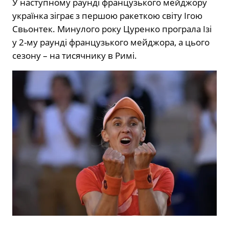
У наступному раунді французького мейджору
українка зіграє з першою ракеткою світу Ігою
Свьонтек. Минулого року Цуренко програла Ізі
у 2-му раунді французького мейджора, а цього
сезону – на тисячнику в Римі.