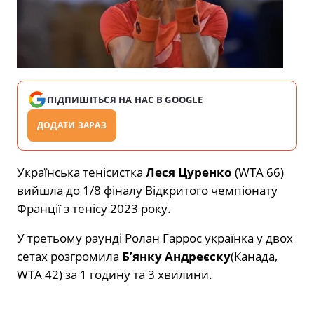
ПІДПИШІТЬСЯ НА НАС В GOOGLE
ДОДАТИ ЗАРАЗ
Українська тенісистка
Леся Цуренко
(WTA 66)
вийшла до 1/8 фіналу Відкритого чемпіонату
Франції з тенісу 2023 року.
У третьому раунді Ролан Гаррос українка у двох
сетах розгромила
Б’янку Андреєску
(Канада,
WTA 42) за 1 годину та 3 хвилини.