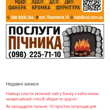
Недавні записи
Навіщо класти зелений чай у банку з кабачками:
незвичайний спосіб зберегти хрускіт
Як заощадити пальне: 10 простих хитрощів для