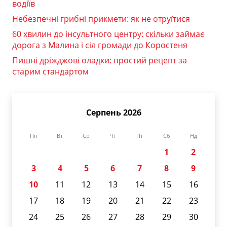
водіїв
Небезпечні грибні прикмети: як не отруїтися
60 хвилин до інсультного центру: скільки займає
дорога з Малина і сіл громади до Коростеня
Пишні дріжджові оладки: простий рецепт за
старим стандартом
Серпень 2026
Пн
Вт
Ср
Чт
Пт
Сб
Нд
1
2
3
4
5
6
7
8
9
10
11
12
13
14
15
16
17
18
19
20
21
22
23
24
25
26
27
28
29
30