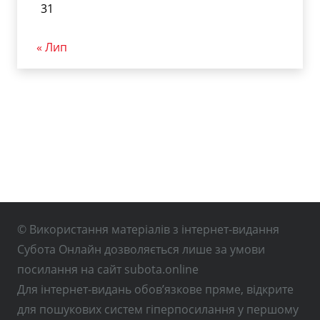
31
« Лип
© Використання матеріалів з інтернет-видання
Субота Онлайн дозволяється лише за умови
посилання на сайт subota.online
Для інтернет-видань обов’язкове пряме, відкрите
для пошукових систем гіперпосилання у першому