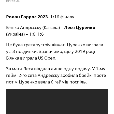
РЕКЛАМА
Ролан Гаррос 2023
. 1/16 фіналу
Б’янка Андрєєску (Канада) –
Леся Цуренко
(Україна) – 1:6, 1:6
Це була третя зустріч дівчат. Цуренко виграла
усі 3 поєдинки. Зазначимо, що у 2019 році
Б’янка виграла US Open.
За матч Леся віддала лише одну подачу. У 1-му
геймі 2-го сета Андреєску зробила брейк, проте
потім Цуренко взяла 6 геймів поспіль.