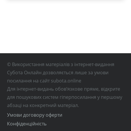
© Використання матеріалів з інтернет-видання
Субота Онлайн дозволяється лише за умови
посилання на сайт subota.online
Для інтернет-видань обов’язкове пряме, відкрите
для пошукових систем гіперпосилання у першому
абзаці на конкретний матеріал.
Умови договору оферти
Конфіденційність