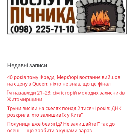
Недавні записи
40 років тому Фредді Мерк’юрі востаннє вийшов
на сцену з Queen: ніхто не знав, що це фінал
Їм назавжди 21–23: сім історій молодих захисників
Житомирщини
Труни висіли на скелях понад 2 тисячі років: ДНК
розкрила, хто залишив їх у Китаї
Полуниця вже без ягід? Не залишайте її так до
осені — що зробити з кущами зараз