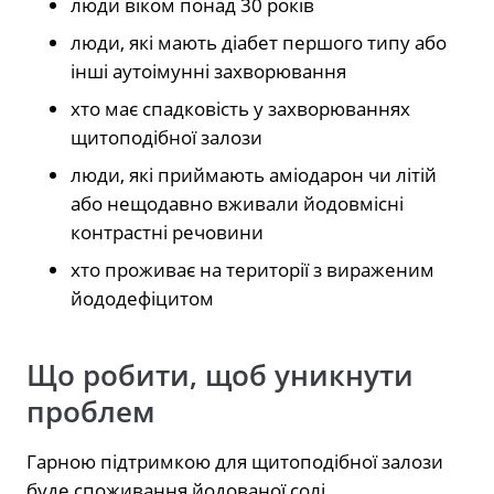
люди віком понад 30 років
люди, які мають діабет першого типу або
інші аутоімунні захворювання
хто має спадковість у захворюваннях
щитоподібної залози
люди, які приймають аміодарон чи літій
або нещодавно вживали йодовмісні
контрастні речовини
хто проживає на території з вираженим
йододефіцитом
Що робити, щоб уникнути
проблем
Гарною підтримкою для щитоподібної залози
буде споживання йодованої солі,