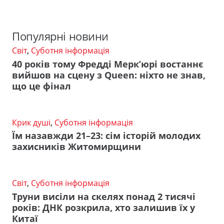
Популярні новини
Світ
,
Суботня інформація
40 років тому Фредді Мерк’юрі востаннє
вийшов на сцену з Queen: ніхто не знав,
що це фінал
Крик душі
,
Суботня інформація
Їм назавжди 21–23: сім історій молодих
захисників Житомирщини
Світ
,
Суботня інформація
Труни висіли на скелях понад 2 тисячі
років: ДНК розкрила, хто залишив їх у
Китаї