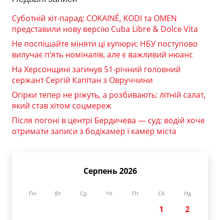
Суботній хіт-парад: COKAINÉ, KODI та OMEN
представили нову версію Cuba Libre & Dolce Vita
Не поспішайте міняти ці купюри: НБУ поступово
вилучає п’ять номіналів, але є важливий нюанс
На Херсонщині загинув 51-річний головний
сержант Сергій Капітан з Овруччини
Огірки тепер не ріжуть, а розбивають: літній салат,
який став хітом соцмереж
Після погоні в центрі Бердичева — суд: водій хоче
отримати записи з бодікамер і камер міста
Серпень 2026
Пн
Вт
Ср
Чт
Пт
Сб
Нд
1
2