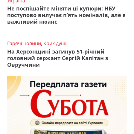
Україна
Не поспішайте міняти ці купюри: НБУ
поступово вилучає п’ять номіналів, але є
важливий нюанс
Гарячі новини
,
Крик душі
На Херсонщині загинув 51-річний
головний сержант Сергій Капітан з
Овруччини