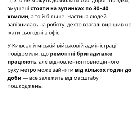
Ті, хто не можуть дозволити собі дорогі поїздки,
змушені
стояти на зупинках по 30–40
хвилин
, а то й більше. Частина людей
запізнилась на роботу, дехто взагалі вирішив не
їхати сьогодні в офіс.
У Київській міській військовій адміністрації
повідомили, що
ремонтні бригади вже
працюють
, але відновлення повноцінного
руху метро може зайняти
від кількох годин до
доби
— все залежить від масштабу
пошкоджень.