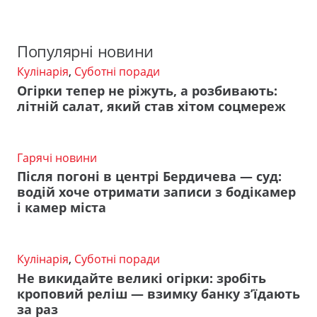
Популярні новини
Кулінарія
,
Суботні поради
Огірки тепер не ріжуть, а розбивають:
літній салат, який став хітом соцмереж
Гарячі новини
Після погоні в центрі Бердичева — суд:
водій хоче отримати записи з бодікамер
і камер міста
Кулінарія
,
Суботні поради
Не викидайте великі огірки: зробіть
кроповий реліш — взимку банку з’їдають
за раз