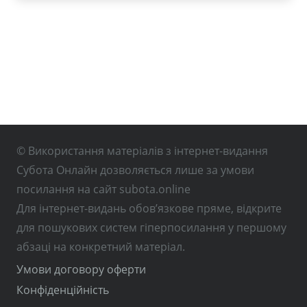
© Використання матеріалів з інтернет-видання
Субота Онлайн дозволяється лише за умови
посилання на сайт subota.online
Для інтернет-видань обов’язкове пряме, відкрите
для пошукових систем гіперпосилання у першому
абзаці на конкретний матеріал.
Умови договору оферти
Конфіденційність