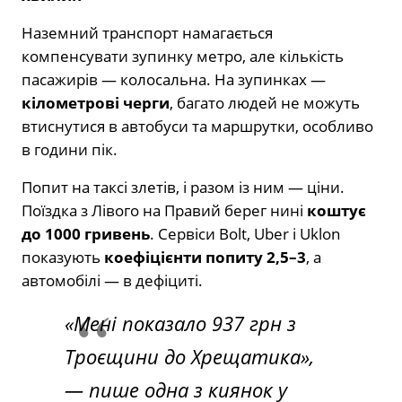
Наземний транспорт намагається
компенсувати зупинку метро, але кількість
пасажирів — колосальна. На зупинках —
кілометрові черги
, багато людей не можуть
втиснутися в автобуси та маршрутки, особливо
в години пік.
Попит на таксі злетів, і разом із ним — ціни.
Поїздка з Лівого на Правий берег нині
коштує
до 1000 гривень
. Сервіси Bolt, Uber і Uklon
показують
коефіцієнти попиту 2,5–3
, а
автомобілі — в дефіциті.
«Мені показало 937 грн з
Троєщини до Хрещатика»,
— пише одна з киянок у