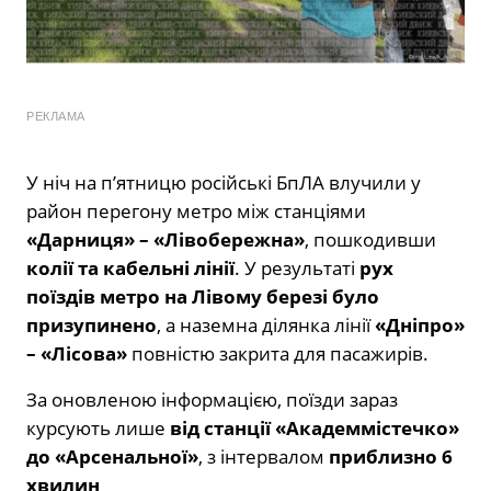
РЕКЛАМА
У ніч на пʼятницю російські БпЛА влучили у
район перегону метро між станціями
«Дарниця» – «Лівобережна»
, пошкодивши
колії та кабельні лінії
. У результаті
рух
поїздів метро на Лівому березі було
призупинено
, а наземна ділянка лінії
«Дніпро»
– «Лісова»
повністю закрита для пасажирів.
За оновленою інформацією, поїзди зараз
курсують лише
від станції «Академмістечко»
до «Арсенальної»
, з інтервалом
приблизно 6
хвилин