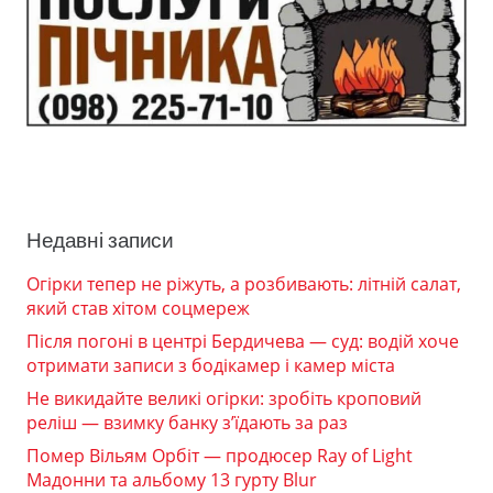
Недавні записи
Огірки тепер не ріжуть, а розбивають: літній салат,
який став хітом соцмереж
Після погоні в центрі Бердичева — суд: водій хоче
отримати записи з бодікамер і камер міста
Не викидайте великі огірки: зробіть кроповий
реліш — взимку банку з’їдають за раз
Помер Вільям Орбіт — продюсер Ray of Light
Мадонни та альбому 13 гурту Blur