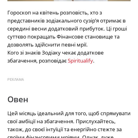
Гороскоп на квітень розповість, хто з
представників зодіакального сузір’я отримає в
середині весни додатковий прибуток. Ці гроші
суттєво покращать Фінансове становище та
дозволять здійснити певні мрії.
Кого зі знаків Зодіаку чекає додаткове
збагачення, розповідає
Spiritualify
.
РЕКЛАМА
Овен
Цей місяць ідеальний для того, щоб спрямувати
свої амбіції на збагачення. Прислухайтесь,
також, до своєї інтуїції та енергійно стежте за
своїми фінансовими мріями. Однак, дуже