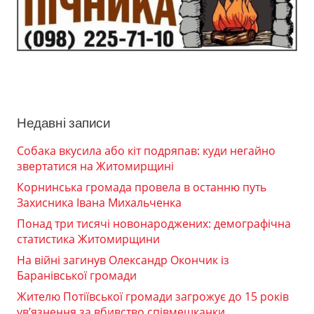
Недавні записи
Собака вкусила або кіт подряпав: куди негайно
звертатися на Житомирщині
Корнинська громада провела в останню путь
Захисника Івана Михальченка
Понад три тисячі новонароджених: демографічна
статистика Житомирщини
На війні загинув Олександр Окончик із
Баранівської громади
Жителю Потіївської громади загрожує до 15 років
ув’язнення за вбивство співмешканки