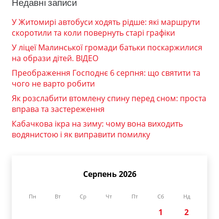
Недавні записи
У Житомирі автобуси ходять рідше: які маршрути
скоротили та коли повернуть старі графіки
У ліцеї Малинської громади батьки поскаржилися
на образи дітей. ВІДЕО
Преображення Господнє 6 серпня: що святити та
чого не варто робити
Як розслабити втомлену спину перед сном: проста
вправа та застереження
Кабачкова ікра на зиму: чому вона виходить
водянистою і як виправити помилку
Серпень 2026
Пн
Вт
Ср
Чт
Пт
Сб
Нд
1
2