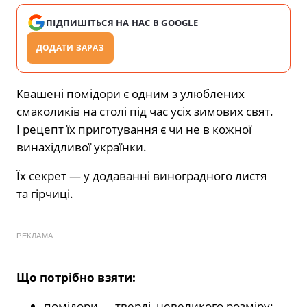
ПІДПИШІТЬСЯ НА НАС В GOOGLE
ДОДАТИ ЗАРАЗ
Квашені помідори є одним з улюблених
смаколиків на столі під час усіх зимових свят.
І рецепт їх приготування є чи не в кожної
винахідливої українки.
Їх секрет — у додаванні виноградного листя
та гірчиці.
РЕКЛАМА
Що потрібно взяти:
помідори — тверді, невеликого розміру;