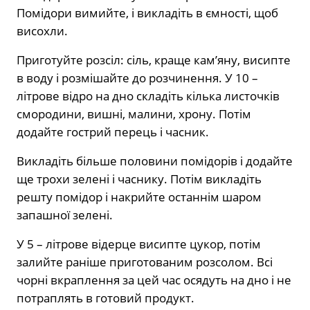
Помідори вимийте, і викладіть в ємності, щоб
висохли.
Приготуйте розсіл: сіль, краще кам’яну, висипте
в воду і розмішайте до розчинення. У 10 –
літрове відро на дно складіть кілька листочків
смородини, вишні, малини, хрону. Потім
додайте гострий перець і часник.
Викладіть більше половини помідорів і додайте
ще трохи зелені і часнику. Потім викладіть
решту помідор і накрийте останнім шаром
запашної зелені.
У 5 – літрове відерце висипте цукор, потім
залийте раніше приготованим розсолом. Всі
чорні вкраплення за цей час осядуть на дно і не
потраплять в готовий продукт.