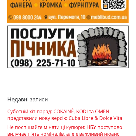
Недавні записи
Суботній хіт-парад: COKAINÉ, KODI та OMEN
представили нову версію Cuba Libre & Dolce Vita
Не поспішайте міняти ці купюри: НБУ поступово
вилучає п’ять номіналів, але є важливий нюанс