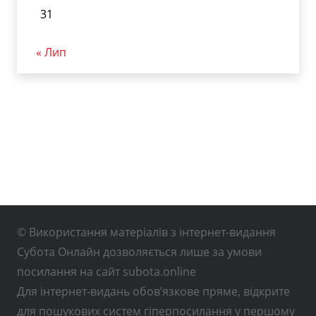
31
« Лип
© Використання матеріалів з інтернет-видання
Субота Онлайн дозволяється лише за умови
посилання на сайт subota.online
Для інтернет-видань обов’язкове пряме, відкрите
для пошукових систем гіперпосилання у першому