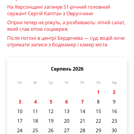
На Херсонщині загинув 51-річний головний
сержант Сергій Капітан з Овруччини
Огірки тепер не ріжуть, а розбивають: літній салат,
який став хітом соцмереж
Після погоні в центрі Бердичева — суд: водій хоче
отримати записи з бодікамер і камер міста
Серпень 2026
Пн
Вт
Ср
Чт
Пт
Сб
Нд
1
2
3
4
5
6
7
8
9
10
11
12
13
14
15
16
17
18
19
20
21
22
23
24
25
26
27
28
29
30