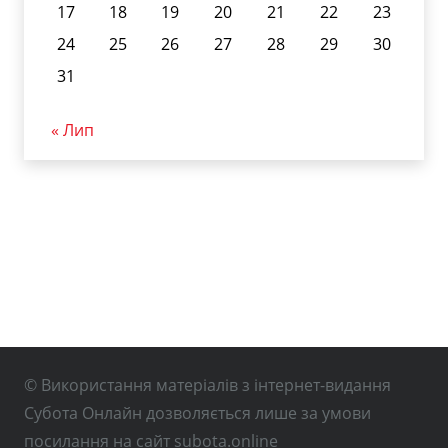
17
18
19
20
21
22
23
24
25
26
27
28
29
30
31
« Лип
© Використання матеріалів з інтернет-видання
Субота Онлайн дозволяється лише за умови
посилання на сайт subota.online