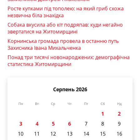
Росте купками під тополею: на який гриб схожа
незвична біла знахідка
Собака вкусила або кіт подряпав: куди негайно
звертатися на Житомирщині
Корнинська громада провела в останню путь
Захисника Івана Михальченка
Понад три тисячі новонароджених: демографічна
статистика Житомирщини
Серпень 2026
Пн
Вт
Ср
Чт
Пт
Сб
Нд
1
2
3
4
5
6
7
8
9
10
11
12
13
14
15
16