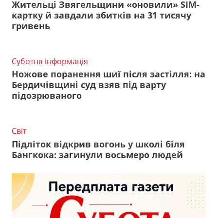
Жительці Звягельщини «оновили» SIM-
картку й завдали збитків на 31 тисячу
гривень
Суботня інформація
Ножове поранення шиї після застілля: на
Бердичівщині суд взяв під варту
підозрюваного
Світ
Підліток відкрив вогонь у школі біля
Бангкока: загинули восьмеро людей