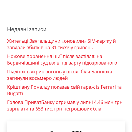
Недавні записи
Жительці Звягельщини «оновили» SIM-картку й
завдали збитків на 31 тисячу гривень
Ножове поранення шиї після застілля: на
Бердичівщині суд взяв під варту підозрюваного
Підліток відкрив вогонь у школі біля Бангкока:
загинули восьмеро людей
Кріштіану Роналду показав свій гараж із Ferrari та
Bugatti
Голова ПриватБанку отримав у липні 4,46 млн грн
зарплати та 653 тис. грн негрошових благ