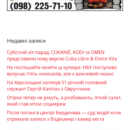
Недавні записи
Суботній хіт-парад: COKAINÉ, KODI та OMEN
представили нову версію Cuba Libre & Dolce Vita
Не поспішайте міняти ці купюри: НБУ поступово
вилучає п’ять номіналів, але є важливий нюанс
На Херсонщині загинув 51-річний головний
сержант Сергій Капітан з Овруччини
Огірки тепер не ріжуть, а розбивають: літній салат,
який став хітом соцмереж
Після погоні в центрі Бердичева — суд: водій хоче
отримати записи з бодікамер і камер міста