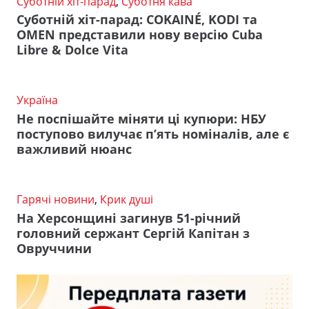
Суботній хіт-парад
,
Суботня кава
Суботній хіт-парад: COKAINÉ, KODI та
OMEN представили нову версію Cuba
Libre & Dolce Vita
Україна
Не поспішайте міняти ці купюри: НБУ
поступово вилучає п’ять номіналів, але є
важливий нюанс
Гарячі новини
,
Крик душі
На Херсонщині загинув 51-річний
головний сержант Сергій Капітан з
Овруччини