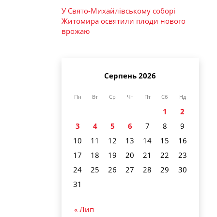
У Свято-Михайлівському соборі
Житомира освятили плоди нового
врожаю
Серпень 2026
Пн
Вт
Ср
Чт
Пт
Сб
Нд
1
2
3
4
5
6
7
8
9
10
11
12
13
14
15
16
17
18
19
20
21
22
23
24
25
26
27
28
29
30
31
« Лип