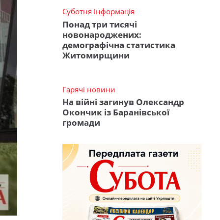
Суботня інформація
Понад три тисячі
новонароджених:
демографічна статистика
Житомирщини
Гарячі новини
На війні загинув Олександр
Окончик із Баранівської
громади