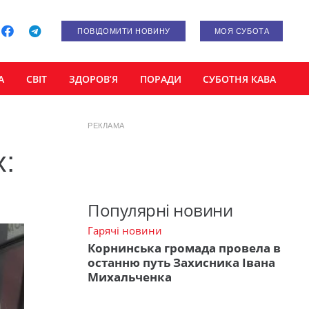
ПОВІДОМИТИ НОВИНУ
МОЯ СУБОТА
А
СВІТ
ЗДОРОВ’Я
ПОРАДИ
СУБОТНЯ КАВА
РЕКЛАМА
:
Популярні новини
Гарячі новини
Корнинська громада провела в
останню путь Захисника Івана
Михальченка