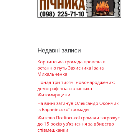
Недавні записи
Корнинська громада провела в
останню путь Захисника Івана
Михальченка
Понад три тисячі новонароджених:
демографічна статистика
Житомирщини
На війні загинув Олександр Окончик
із Баранівської громади
Жителю Потіївської громади загрожує
до 15 років ув’язнення за вбивство
співмешканки