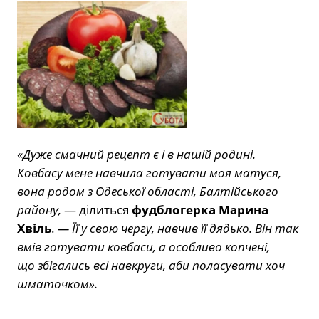
«Дуже смачний рецепт є і в нашій родині.
Ковбасу мене навчила готувати моя матуся,
вона родом з Одеської області, Балтійського
району,
— ділиться
фудблогерка Марина
Хвіль
.
— Її у свою чергу, навчив її дядько. Він так
вмів готувати ковбаси, а особливо копчені,
що збігались всі навкруги, аби поласувати хоч
шматочком».