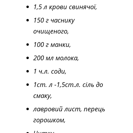
1,5 л крови свинячої,
150 г часнику
очищеного,
100 г манки,
200 мл молока,
1 ч.л. соди,
1ст. л -1,5ст.л. сіль до
смаку,
лавровий лист, перець
горошком,
Нитки,