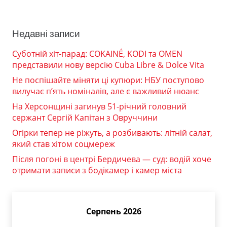
Недавні записи
Суботній хіт-парад: COKAINÉ, KODI та OMEN
представили нову версію Cuba Libre & Dolce Vita
Не поспішайте міняти ці купюри: НБУ поступово
вилучає п’ять номіналів, але є важливий нюанс
На Херсонщині загинув 51-річний головний
сержант Сергій Капітан з Овруччини
Огірки тепер не ріжуть, а розбивають: літній салат,
який став хітом соцмереж
Після погоні в центрі Бердичева — суд: водій хоче
отримати записи з бодікамер і камер міста
Серпень 2026