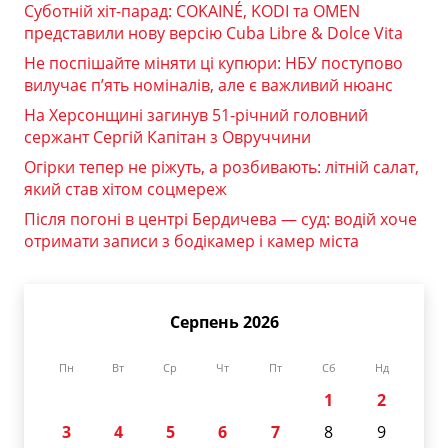
Суботній хіт-парад: COKAINÉ, KODI та OMEN
представили нову версію Cuba Libre & Dolce Vita
Не поспішайте міняти ці купюри: НБУ поступово
вилучає п’ять номіналів, але є важливий нюанс
На Херсонщині загинув 51-річний головний
сержант Сергій Капітан з Овруччини
Огірки тепер не ріжуть, а розбивають: літній салат,
який став хітом соцмереж
Після погоні в центрі Бердичева — суд: водій хоче
отримати записи з бодікамер і камер міста
Серпень 2026
Пн
Вт
Ср
Чт
Пт
Сб
Нд
1
2
3
4
5
6
7
8
9