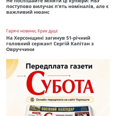
Не поспішайте міняти ці купюри: НБУ
поступово вилучає п’ять номіналів, але є
важливий нюанс
Гарячі новини
,
Крик душі
На Херсонщині загинув 51-річний
головний сержант Сергій Капітан з
Овруччини