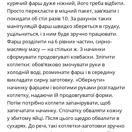
курячий фарш дуже ніжний, його треба відбити.
Просто перекласти в міцний пакет, зав’язати і
покидати об стіл разів 10. За рахунок таких
маніпуляцій фарш швидко збереться в грудку,
ущільниться, і з ним буде зручно працювати.
Фарш розділити на 6 рівних частин, сирно-
масляну масу — на стільки ж. З начинки
сформувати продовгуваті ковбаски. Зліпити
котлетки: обов’язково змочувати руки в
холодній воді, розминати фарш і в середину
викладати сирну заготовку. «Обернути»
начинку фаршем і вологими руками розгладити
котлетку, надаючи їй продовгуватої форми.
Потім потрібно котлети запанірувати, щоб
запечатати начинку. Спочатку обваляти кожну
у збитому яйці. Після цього щедро обвалити в
сухарях. До речі, такі котлетки-заготовки зручно