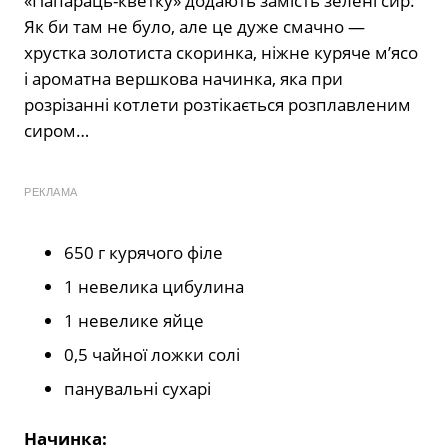
«Папараць-кветку» додають замість зелені сир.
Як би там не було, але це дуже смачно —
хрустка золотиста скоринка, ніжне куряче м’ясо
і ароматна вершкова начинка, яка при
розрізанні котлети розтікається розплавленим
сиром…
РЕКЛАМА
650 г курячого філе
1 невелика цибулина
1 невелике яйце
0,5 чайної ложки солі
панувальні сухарі
Начинка: