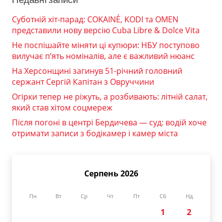
Суботній хіт-парад: COKAINÉ, KODI та OMEN
представили нову версію Cuba Libre & Dolce Vita
Не поспішайте міняти ці купюри: НБУ поступово
вилучає п’ять номіналів, але є важливий нюанс
На Херсонщині загинув 51-річний головний
сержант Сергій Капітан з Овруччини
Огірки тепер не ріжуть, а розбивають: літній салат,
який став хітом соцмереж
Після погоні в центрі Бердичева — суд: водій хоче
отримати записи з бодікамер і камер міста
Серпень 2026
Пн
Вт
Ср
Чт
Пт
Сб
Нд
1
2