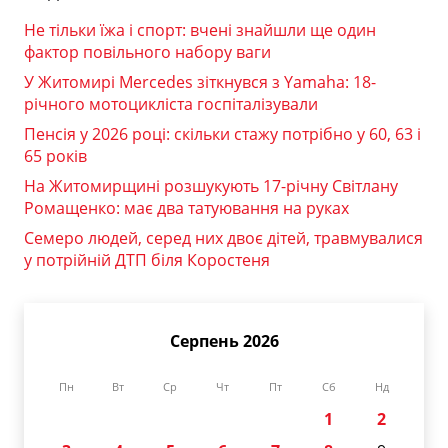
Не тільки їжа і спорт: вчені знайшли ще один
фактор повільного набору ваги
У Житомирі Mercedes зіткнувся з Yamaha: 18-
річного мотоцикліста госпіталізували
Пенсія у 2026 році: скільки стажу потрібно у 60, 63 і
65 років
На Житомирщині розшукують 17-річну Світлану
Ромащенко: має два татуювання на руках
Семеро людей, серед них двоє дітей, травмувалися
у потрійній ДТП біля Коростеня
Серпень 2026
Пн
Вт
Ср
Чт
Пт
Сб
Нд
1
2