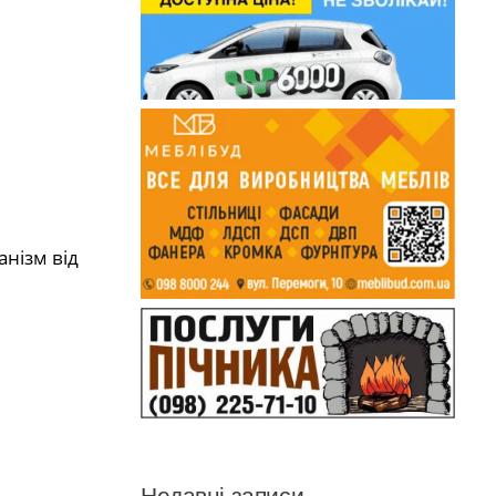
анізм від
Недавні записи