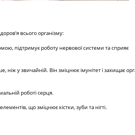
доров’я всього організму:
омою, підтримує роботу нервової системи та сприяє
, ніж у звичайній. Він зміцнює імунітет і захищає орг
мальній роботі серця.
ементів, що зміцнює кістки, зуби та нігті.