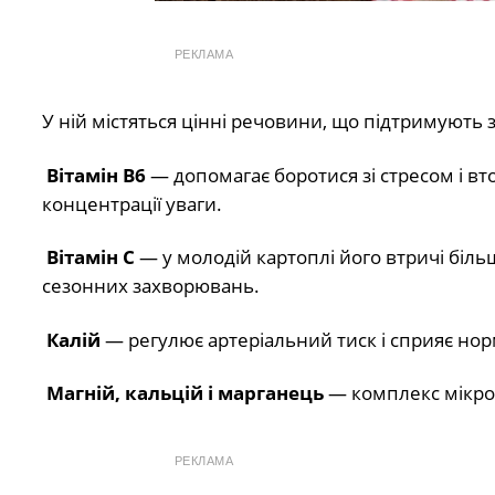
РЕКЛАМА
У ній містяться цінні речовини, що підтримують з
Вітамін B6
— допомагає боротися зі стресом і вт
концентрації уваги.
Вітамін C
— у молодій картоплі його втричі більше
сезонних захворювань.
Калій
— регулює артеріальний тиск і сприяє нор
Магній, кальцій і марганець
— комплекс мікроел
РЕКЛАМА