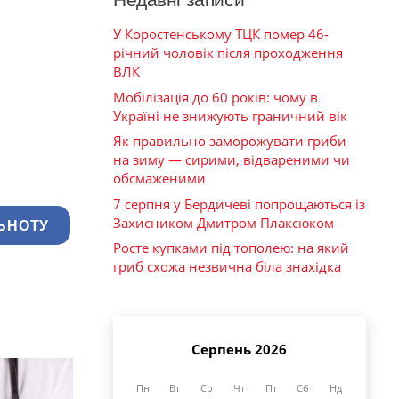
У Коростенському ТЦК помер 46-
річний чоловік після проходження
ВЛК
Мобілізація до 60 років: чому в
Україні не знижують граничний вік
Як правильно заморожувати гриби
на зиму — сирими, відвареними чи
обсмаженими
7 серпня у Бердичеві попрощаються із
Захисником Дмитром Плаксюком
ЬНОТУ
Росте купками під тополею: на який
гриб схожа незвична біла знахідка
Серпень 2026
Пн
Вт
Ср
Чт
Пт
Сб
Нд