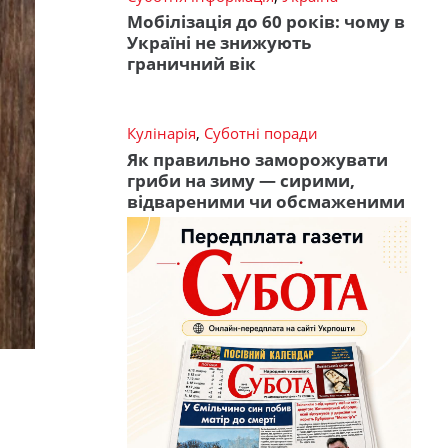
Мобілізація до 60 років: чому в
Україні не знижують
граничний вік
Кулінарія
,
Суботні поради
Як правильно заморожувати
гриби на зиму — сирими,
відвареними чи обсмаженими