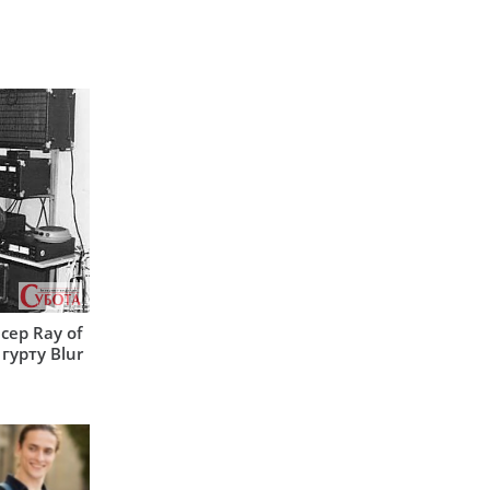
сер Ray of
гурту Blur