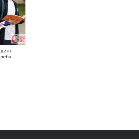
рщині
треба