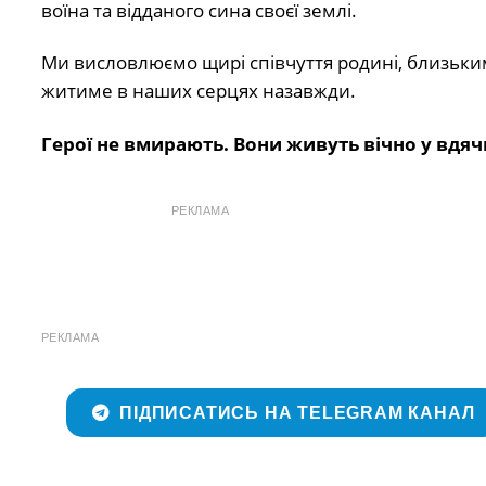
воїна та відданого сина своєї землі.
Ми висловлюємо щирі співчуття родині, близьким
житиме в наших серцях назавжди.
Герої не вмирають. Вони живуть вічно у вдячн
РЕКЛАМА
РЕКЛАМА
ПІДПИСАТИСЬ НА TELEGRAM КАНАЛ