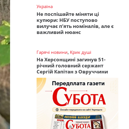
Україна
Не поспішайте міняти ці
купюри: НБУ поступово
вилучає п’ять номіналів, але є
важливий нюанс
Гарячі новини
,
Крик душі
На Херсонщині загинув 51-
річний головний сержант
Сергій Капітан з Овруччини