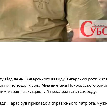
у відділенні 3 єгерського взводу 3 єгерської роти 2 єг
дання неподалік села
Михайлівка
Покровського райо
м Україні, захищаючи її незалежність і свободу.
ади. Тарас був прикладом справжнього патріота, муж