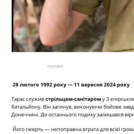
РЕКЛАМА
28 лютого 1992 року — 11 вересня 2024 року
Тарас служив
стрільцем-санітаром
у 3 єгерськом
батальйону. Він загинув, виконуючи бойове зав
Донеччині. До останнього подиху залишався вірни
Його смерть — непоправна втрата для всієї гром