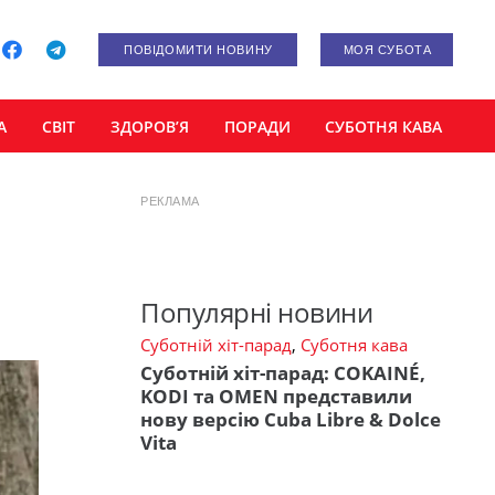
ПОВІДОМИТИ НОВИНУ
МОЯ СУБОТА
А
СВІТ
ЗДОРОВ’Я
ПОРАДИ
СУБОТНЯ КАВА
РЕКЛАМА
Популярні новини
Суботній хіт-парад
,
Суботня кава
Суботній хіт-парад: COKAINÉ,
KODI та OMEN представили
нову версію Cuba Libre & Dolce
Vita