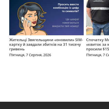
Жительці Звягельщини «оновили» SIM-
Спочатку Мо
картку й завдали збитків на 31 тисячу
«квиток за 
гривень
просили $15
П’ятниця, 7 Серпня, 2026
П’ятниця, 7 С