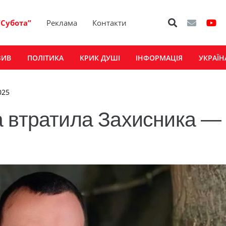
“Субота”
Реклама
Контакти
ЗИВ
ПОЛІТИКА
КРИК ДУШІ
ІНФОРМАЦІЯ
УКРАЇН
025
а втратила Захисника —