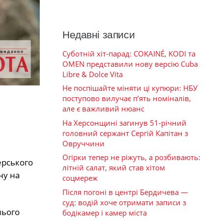
Недавні записи
Суботній хіт-парад: COKAINÉ, KODI та
OMEN представили нову версію Cuba
Libre & Dolce Vita
Не поспішайте міняти ці купюри: НБУ
поступово вилучає п’ять номіналів,
але є важливий нюанс
На Херсонщині загинув 51-річний
головний сержант Сергій Капітан з
Овруччини
Огірки тепер не ріжуть, а розбивають:
ерського
літній салат, який став хітом
ну на
соцмереж
Після погоні в центрі Бердичева —
суд: водій хоче отримати записи з
нього
бодікамер і камер міста