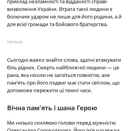
приклад незламності та відданості справі
визволення України. Втрата такої людини є
болючим ударом не лише для його родини, а й
для всієї громади та бойового братерства.
РЕКЛАМА
Сьогодні важко знайти слова, здатні втамувати
біль рідних. Смерть найближчої людини — це
рана, яка ніколи не загоїться повністю, але
пам’ять про його подвиг має стати світлом, що
допоможе пережити ці темні часи.
Вічна пам’ять і шана Герою
Ми низько схиляємо голови перед мужністю
Олександра Сороколєтова. Його ім’я назавжди