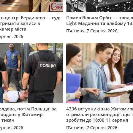
і в центрі Бердичева — суд:
Помер Вільям Орбіт — продю
отримати записи з
Light Мадонни та альбому 13 
 камер міста
П’ятниця, 7 Серпня, 2026
ерпня, 2026
лдова, потім Польща: за
4336 вступників на Житоми
кордон» у Житомирі
отримали рекомендації: що 
 тисяч
зробити до 18:00 11 серпня
ерпня, 2026
П’ятниця, 7 Серпня, 2026