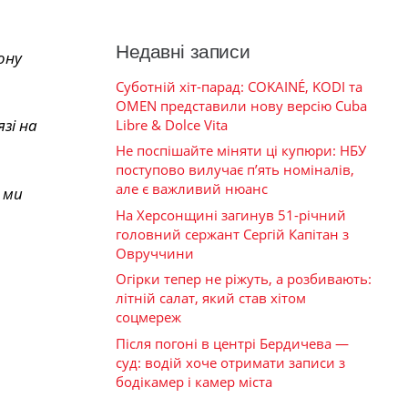
Недавні записи
ону
Суботній хіт-парад: COKAINÉ, KODI та
OMEN представили нову версію Cuba
зі на
Libre & Dolce Vita
Не поспішайте міняти ці купюри: НБУ
поступово вилучає п’ять номіналів,
але є важливий нюанс
 ми
На Херсонщині загинув 51-річний
головний сержант Сергій Капітан з
Овруччини
Огірки тепер не ріжуть, а розбивають:
літній салат, який став хітом
соцмереж
Після погоні в центрі Бердичева —
суд: водій хоче отримати записи з
бодікамер і камер міста