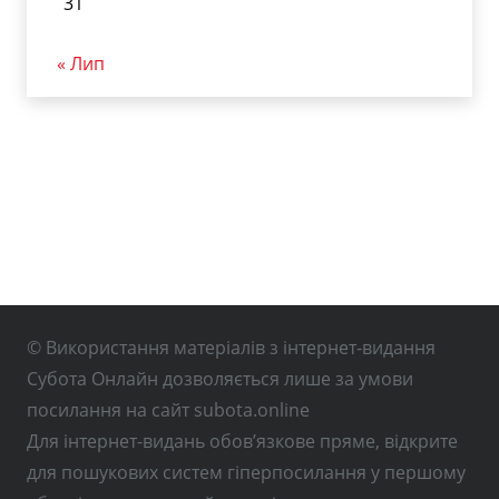
31
« Лип
© Використання матеріалів з інтернет-видання
Субота Онлайн дозволяється лише за умови
посилання на сайт subota.online
Для інтернет-видань обов’язкове пряме, відкрите
для пошукових систем гіперпосилання у першому