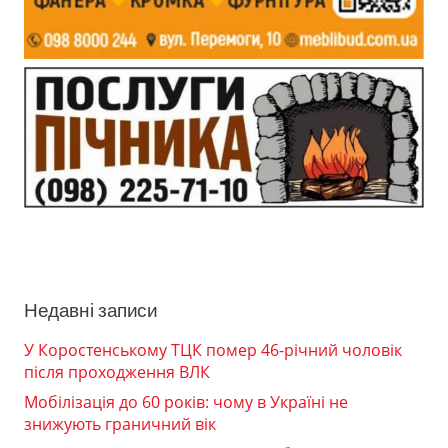
Недавні записи
У Коростенському ТЦК помер 46-річний чоловік
після проходження ВЛК
Мобілізація до 60 років: чому в Україні не
знижують граничний вік