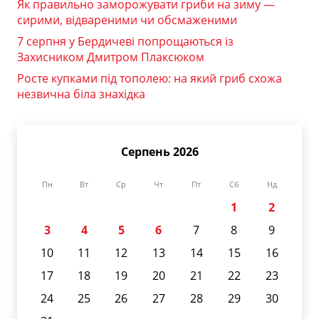
Як правильно заморожувати гриби на зиму —
сирими, відвареними чи обсмаженими
7 серпня у Бердичеві попрощаються із
Захисником Дмитром Плаксюком
Росте купками під тополею: на який гриб схожа
незвична біла знахідка
Серпень 2026
Пн
Вт
Ср
Чт
Пт
Сб
Нд
1
2
3
4
5
6
7
8
9
10
11
12
13
14
15
16
17
18
19
20
21
22
23
24
25
26
27
28
29
30