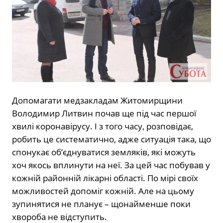
Допомагати медзакладам Житомирщини
Володимир Литвин почав ще під час першої
хвилі коронавірусу. І з того часу, розповідає,
робить це систематично, адже ситуація така, що
спонукає об’єднуватися земляків, які можуть
хоч якось вплинути на неї. За цей час побував у
кожній районній лікарні області. По мірі своїх
можливостей допоміг кожній. Але на цьому
зупинятися не планує – щонайменше поки
хвороба не відступить.