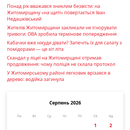
Понад рік вважався зниклим безвісти: на
Житомирщину «на щиті» повертається Іван
Недашківський
Жителів Житомирщини закликали не ігнорувати
тривоги: ОВА зробила термінове попередження
Кабачки вже нікуди дівати? Запечіть їх для салату з
помідорами — це хіт літа
Скандал у ліцеї на Житомирщині отримав
продовження: чому поліція не склала протокол
У Житомирському районі легковик врізався в
дерево: водійка загинула
Серпень 2026
Пн
Вт
Ср
Чт
Пт
Сб
Нд
1
2