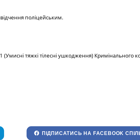
є свідчення поліцейським.
1 (Умисні тяжкі тілесні ушкодження) Кримінального к
ПІДПИСАТИСЬ НА FACEBOOK СПІЛ