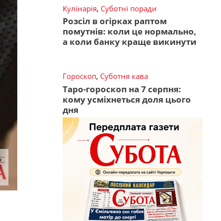
Кулінарія
,
Суботні поради
Розсіл в огірках раптом
помутнів: коли це нормально,
а коли банку краще викинути
Гороскоп
,
Суботня кава
Таро-гороскоп на 7 серпня:
кому усміхнеться доля цього
дня