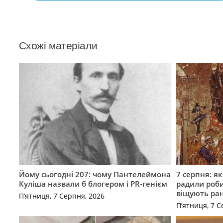
Схожі матеріали
Йому сьогодні 207: чому Пантелеймона
7 серпня: як
Куліша назвали б блогером і PR-генієм
радили роби
віщують ра
П’ятниця, 7 Серпня, 2026
П’ятниця, 7 С