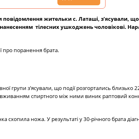
 повідомлення жительки с. Латаші, з’ясували, що
нанесенням тілесних ушкоджень чоловікові. Нар
ії про поранення брата.
ної групи з’ясували, що події розгортались близько 22
з вживанням спиртного між ними виник раптовий конф
нка схопила ножа. У результаті у 30-річного брата діа