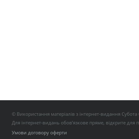
© Використання матеріалів з інтернет-видання Субота 
Для інтернет-видань обов’язкове пряме, відкрите для 
Умови договору оферти