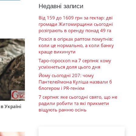
Недавні записи
Від 159 до 1609 грн за гектар: дві
громади Житомирщини сьогодні
розіграють в оренду понад 49 га
Розсіл в огірках раптом помутнів:
коли це нормально, а коли банку
краще викинути
Таро-гороскоп на 7 серпня: кому
усміхнеться доля цього дня
Йому сьогодні 207: чому
Пантелеймона Куліша назвали б
блогером і PR-генієм
7 серпня: яке сьогодні свято, що не
радили робити та які прикмети
 в Україні
віщують ранню осінь