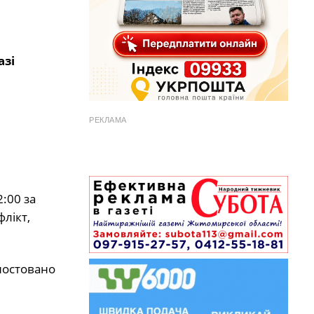
азі
РЕКЛАМА
:00 за
лікт,
гностовано