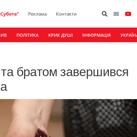
“Субота”
Реклама
Контакти
ЗИВ
ПОЛІТИКА
КРИК ДУШІ
ІНФОРМАЦІЯ
УКРАЇН
 та братом завершився
ка