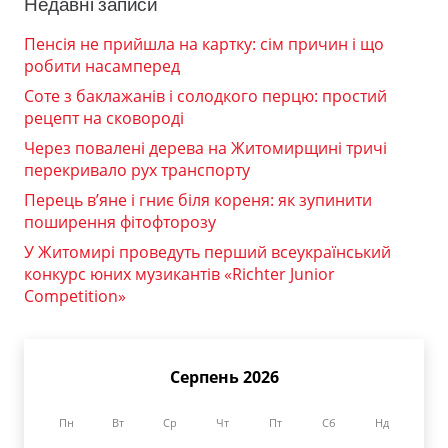
Недавні записи
Пенсія не прийшла на картку: сім причин і що
робити насамперед
Соте з баклажанів і солодкого перцю: простий
рецепт на сковороді
Через повалені дерева на Житомирщині тричі
перекривало рух транспорту
Перець в’яне і гниє біля кореня: як зупинити
поширення фітофторозу
У Житомирі проведуть перший всеукраїнський
конкурс юних музикантів «Richter Junior
Competition»
Серпень 2026
Пн
Вт
Ср
Чт
Пт
Сб
Нд