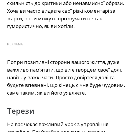
схильність до критики або ненавмисної образи.
Хоча ви часто видаєте свої різкі коментарі за
жарти, вони можуть прозвучати не так
гумористично, як ви хотіли.
РЕКЛАМА
Попри позитивні сторони вашого життя, дуже
важливо пам’ятати, що ви є творцем своєї долі,
навіть у важкі часи. Просто довіртеся долі та
будьте впевнені, що кінець січня буде чудовим,
саме таким, як ви його уявляєте.
Терези
На вас чекає важливий урок з управління
дружбою. Пам’ятайте про сильні потоки