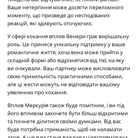
Ваше нетерпіння може досягти переломного
моменту, що призведе до несподіваних
реакцій, які здивують оточуючих.
У сфері кохання вплив Венери грає вирішальну
роль. Це принесе унікальну підтримку у ваше
романтичне життя, хоча вона може прийти у
складній формі або відрізнятися від тієї, на яку
ви очікували. Ваш партнер може висловлювати
свою прихильність практичними способами,
але ці жести можуть не відповідати вашому
уявленню про кохання.
Вплив Меркурія також буде помітним, і ви під
його впливом захочете бути більш відкритими
та почнете ділитися своїми думками. Від вас
буде потрібна стриманість, щоб не наламати
дров. А ще вам стане важлива цілеспрямована