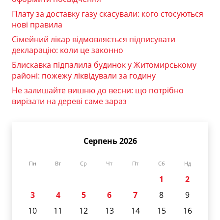
Плату за доставку газу скасували: кого стосуються
нові правила
Сімейний лікар відмовляється підписувати
декларацію: коли це законно
Блискавка підпалила будинок у Житомирському
районі: пожежу ліквідували за годину
Не залишайте вишню до весни: що потрібно
вирізати на дереві саме зараз
Серпень 2026
Пн
Вт
Ср
Чт
Пт
Сб
Нд
1
2
3
4
5
6
7
8
9
10
11
12
13
14
15
16