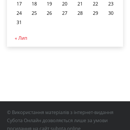
17
18
19
20
21
22
23
24
25
26
27
28
29
30
31
« Лип
© Використання матеріалів з інтернет-видання
Субота Онлайн дозволяється лише за умови
посилання на сайт subota.online