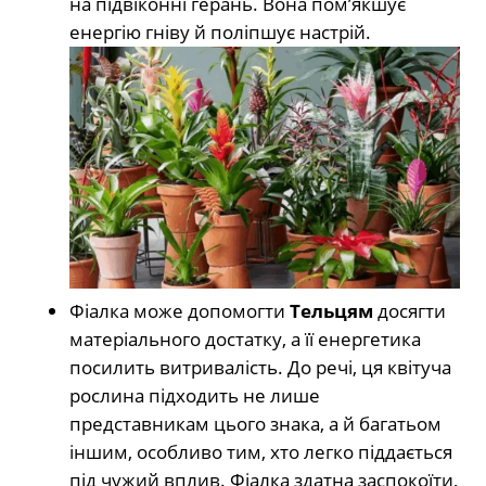
на підвіконні герань. Вона пом’якшує
енергію гніву й поліпшує настрій.
Фіалка може допомогти
Тельцям
досягти
матеріального достатку, а її енергетика
посилить витривалість. До речі, ця квітуча
рослина підходить не лише
представникам цього знака, а й багатьом
іншим, особливо тим, хто легко піддається
під чужий вплив. Фіалка здатна заспокоїти,