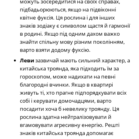
можуть зосередитися на своїх справах,
підбадьорюються, якщо на підвіконні
квітне фуксія. Ця рослина і для інших
знаків зодіаку є символом щастя й гармонії
в родині. Якщо під одним дахом важко
знайти спільну мову різним поколінням,
варто взяти додому фуксію.
Леви
зазвичай мають сильний характер, а
китайська троянда, яка підходить їм за
гороскопом, може надихати на певні
благородні вчинки. Якщо в квартирі
живуть ті, хто прагне підпорядкувати всіх
собі і керувати домочадцями, варто
посадити хоча б невелику троянду. Ця
рослина здатна нейтралізовувати й
вгамовувати агресивну енергію. Решті
знаків китайська троянда допомагає