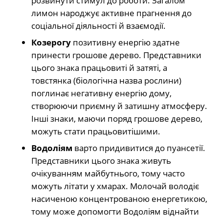
розвинути стимул до роботи. Загалом
лимон народжує активне прагнення до
соціальної діяльності й взаємодії.
Козерогу
позитивну енергію здатне
принести грошове дерево. Представники
цього знака працьовиті й затяті, а
товстянка (біологічна назва рослини)
поглинає негативну енергію дому,
створюючи приємну й затишну атмосферу.
Інші знаки, маючи поряд грошове дерево,
можуть стати працьовитішими.
Водоліям
варто придивитися до пуансетії.
Представники цього знака живуть
очікуванням майбутнього, тому часто
можуть літати у хмарах. Молочай володіє
насиченою концентрованою енергетикою,
тому може допомогти Водоліям віднайти