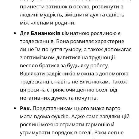
принести затишок в оселю, розвинути в
людині мудрість, зміцнити дух та єдність
між членами родини.
Для
Близнюків
кімнатною рослиною є
традесканція. Вона розвиває характерне
лише їм почуття гумору, а також допомагає
з оптимізмом дивитися на труднощі і
весело братися за будь-яку роботу.
Відлякати задрісників можна з допомогою
традесканції, навіть не Близнюкам. Також
ця росина сприяє очищенню оселі від
негативних думок та почуттів.
Рак.
Представникам цього знака варто
мати вдома фуксію. Адже саме завдяки цій
рослині можна отримати гармонію й
утримувати порядок в оселі. Раки легше