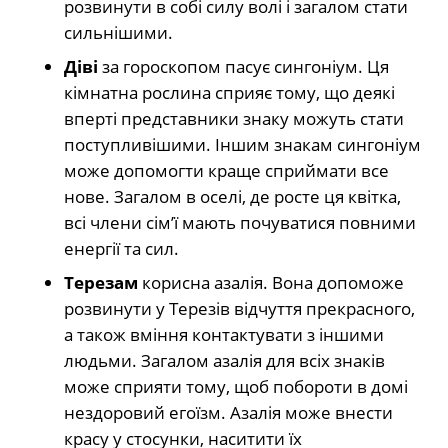
розвинути в собі силу волі і загалом стати
сильнішими.
Діві
за гороскопом пасує сингоніум. Ця
кімнатна рослина сприяє тому, що деякі
вперті представники знаку можуть стати
поступливішими. Іншим знакам сингоніум
може допомогти краще сприймати все
нове. Загалом в оселі, де росте ця квітка,
всі члени сім’ї мають почуватися повними
енергії та сил.
Терезам
корисна азалія. Вона допоможе
розвинути у Терезів відчуття прекрасного,
а також вміння контактувати з іншими
людьми. Загалом азалія для всіх знаків
може сприяти тому, щоб побороти в домі
нездоровий егоїзм. Азалія може внести
красу у стосунки, наситити їх