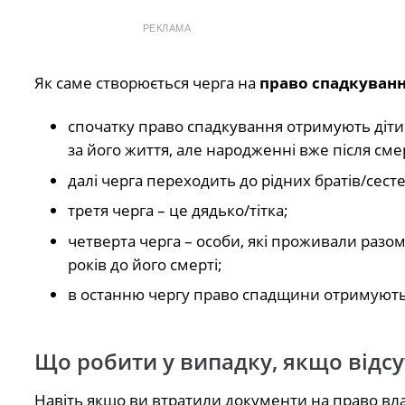
РЕКЛАМА
Як саме створюється черга на
право спадкуванн
спочатку право спадкування отримують діти вл
за його життя, але народженні вже після смер
далі черга переходить до рідних братів/сестер
третя черга – це дядько/тітка;
четверта черга – особи, які проживали разом
років до його смерті;
в останню чергу право спадщини отримують в
Що робити у випадку, якщо відсу
Навіть якщо ви втратили документи на право вла