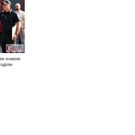
ли новою
зділи