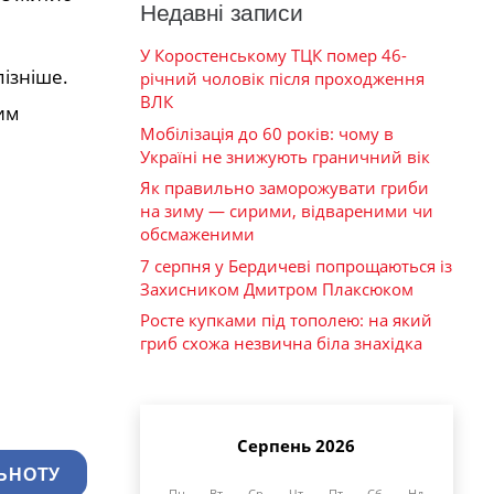
Недавні записи
У Коростенському ТЦК помер 46-
пізніше.
річний чоловік після проходження
ВЛК
цим
Мобілізація до 60 років: чому в
Україні не знижують граничний вік
Як правильно заморожувати гриби
на зиму — сирими, відвареними чи
обсмаженими
7 серпня у Бердичеві попрощаються із
Захисником Дмитром Плаксюком
Росте купками під тополею: на який
гриб схожа незвична біла знахідка
Серпень 2026
ЬНОТУ
Пн
Вт
Ср
Чт
Пт
Сб
Нд