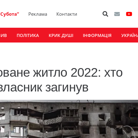
“Субота”
Реклама
Контакти
ЗИВ
ПОЛІТИКА
КРИК ДУШІ
ІНФОРМАЦІЯ
УКРАЇН
оване житло 2022: хто
власник загинув