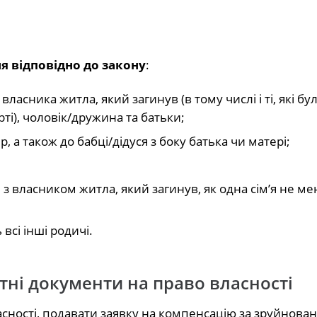
я відповідно до закону
:
асника житла, який загинув (в тому числі і ті, які бул
ті), чоловік/дружина та батьки;
, а також до бабці/дідуся з боку батька чи матері;
 з власником житла, який загинув, як одна сім’я не м
сі інші родичі.
тні документи на право власності
сності, подавати заявку на компенсацію за зруйнова