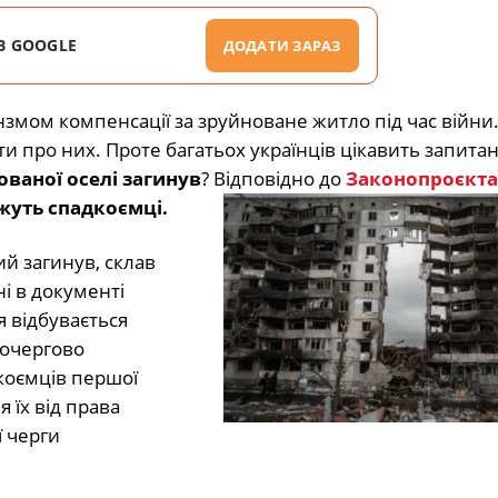
В GOOGLE
ДОДАТИ ЗАРАЗ
нзмом компенсації за зруйноване житло під час війни
и про них. Проте багатьох українців цікавить запита
ваної оселі загинув
? Відповідно до
Законопроєкта
уть спадкоємці.
й загинув, склав
ні в документі
я відбувається
почергово
коємців першої
 їх від права
 черги