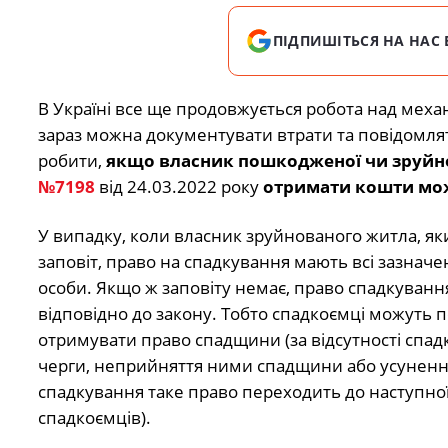
ПІДПИШІТЬСЯ НА НАС 
В Україні все ще продовжується робота над меха
зараз можна документувати втрати та повідомлят
робити,
якщо власник пошкодженої чи зруйно
№7198
від 24.03.2022 року
отримати кошти мож
У випадку, коли власник зруйнованого житла, яки
заповіт, право на спадкування мають всі зазначе
особи. Якщо ж заповіту немає, право спадкуванн
відповідно до закону. Тобто спадкоємці можуть 
отримувати право спадщини (за відсутності спад
черги, неприйняття ними спадщини або усунення
спадкування таке право переходить до наступної
спадкоємців).