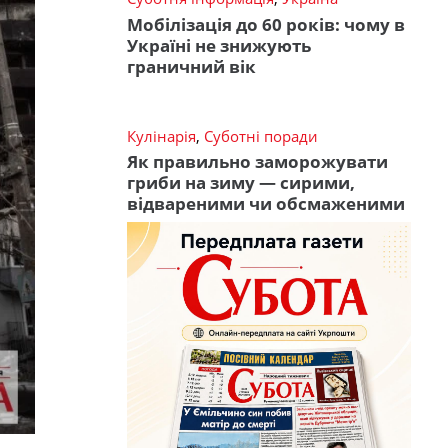
Мобілізація до 60 років: чому в
Україні не знижують
граничний вік
Кулінарія
,
Суботні поради
Як правильно заморожувати
гриби на зиму — сирими,
відвареними чи обсмаженими