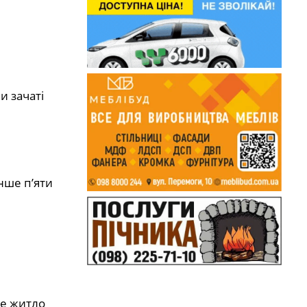
и зачаті
енше п’яти
не житло