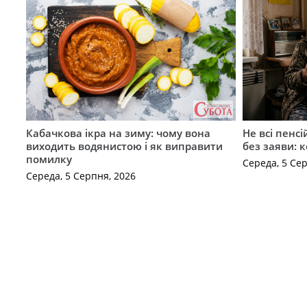
Кабачкова ікра на зиму: чому вона
Не всі пенс
виходить водянистою і як виправити
без заяви: 
помилку
Середа, 5 Се
Середа, 5 Серпня, 2026