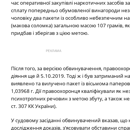
час оперативної закупівлі наркотичних засобів 
сплату попередньо обумовленої винагороди нез
чоловіку два пакети із особливо небезпечним н
(макова соломка) загальною масою 107 грамів, які
придбав і зберігав з цією метою.
РЕКЛАМА
Після того, за версією обвинувачення, правоох
діяння ще й 5.10.2019. Тоді ж і був затриманий на
виявлено та вилучено пакет із вісьмома паперо
1,03968 г. Дії правоохоронця кваліфікували як н
психотропних речовин з метою збуту, а також не
ст. 307 КК України).
У судовому засіданні обвинувачений вказав, що 
дослідження доказів, з’ясовувати обставини спр