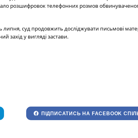
имало розшифровок телефонних розмов обвинуваченог
ь липня, суд продовжить досліджувати письмові мате
й захід у вигляді застави.
ПІДПИСАТИСЬ НА FACEBOOK СПІЛ