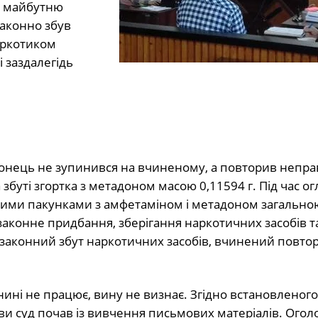
за майбутню
аконно збув
аркотиком
 заздалегідь
оронець не зупинився на вчиненому, а повторив непр
 збуті згортка з метадоном масою 0,11594 г. Під час о
вими пакунками з амфетаміном і метадоном загально
езаконне придбання, зберігання наркотичних засобів т
законний збут наркотичних засобів, вчинений повторн
нині не працює, вину не визнає. Згідно встановленог
ави суд почав із вивчення письмових матеріалів. Огол