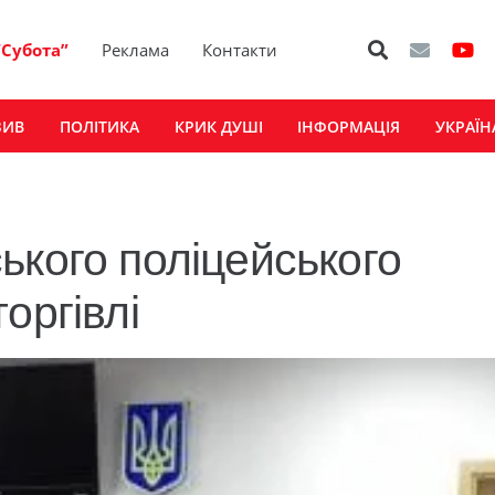
“Субота”
Реклама
Контакти
ЗИВ
ПОЛІТИКА
КРИК ДУШІ
ІНФОРМАЦІЯ
УКРАЇН
ького поліцейського
оргівлі