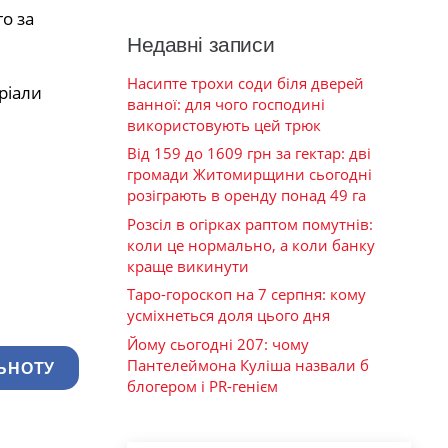
о за
Недавні записи
Насипте трохи соди біля дверей
ріали
ванної: для чого господині
використовують цей трюк
Від 159 до 1609 грн за гектар: дві
громади Житомирщини сьогодні
розіграють в оренду понад 49 га
Розсіл в огірках раптом помутнів:
коли це нормально, а коли банку
краще викинути
Таро-гороскоп на 7 серпня: кому
усміхнеться доля цього дня
Йому сьогодні 207: чому
Пантелеймона Куліша назвали б
ЬНОТУ
блогером і PR-генієм