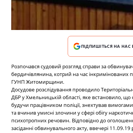
ПІДПИШІТЬСЯ НА НАС 
Розпочався судовий розгляд справи за обвинувач
бердичівлянина, котрий на час інкримінованих п
ГУНП Житомирщини.
Досудове розслідування проводило Територіаль
ДБР у Хмельницькій області, яке встановило, що
будучи працівником поліції, знехтував вимогами
та вчинив умисні злочини у сфері обігу наркотичн
психотропних речовин. Відповідно до оголошено
засіданні обвинувального акту, ввечері 11.09.19 р