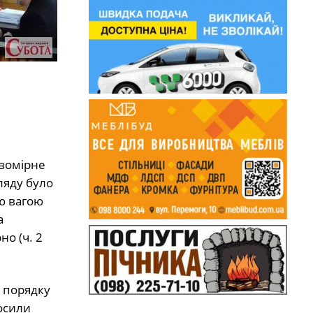
авомірне
гляду було
ю вагою
а
о (ч. 2
о порядку
осили