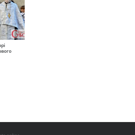
орі
ового