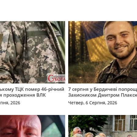
ькому ТЦК помер 46-річний
7 серпня у Бердичеві попрощ
ля проходження ВЛК
Захисником Дмитром Плакс
рпня, 2026
Четвер, 6 Серпня, 2026