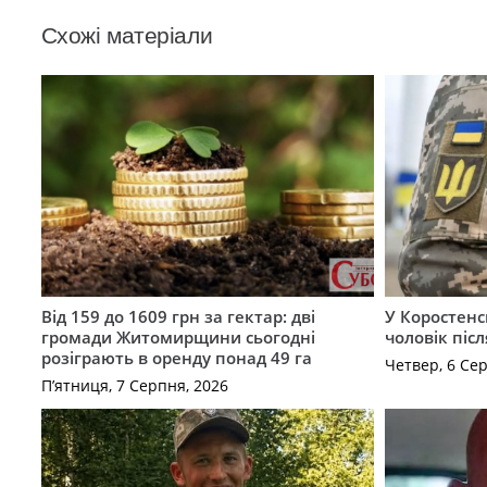
Схожі матеріали
Від 159 до 1609 грн за гектар: дві
У Коростенс
громади Житомирщини сьогодні
чоловік піс
розіграють в оренду понад 49 га
Четвер, 6 Се
П’ятниця, 7 Серпня, 2026