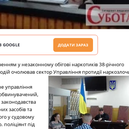
В GOOGLE
ДОДАТИ ЗАРАЗ
енням у незаконному обігові наркотиків 38-річного
одій очолював сектор Управління протидії наркозлоч
не управління
 обвинувачений,
 законодавства
их засобів та
го у судовому
. поліціянт під