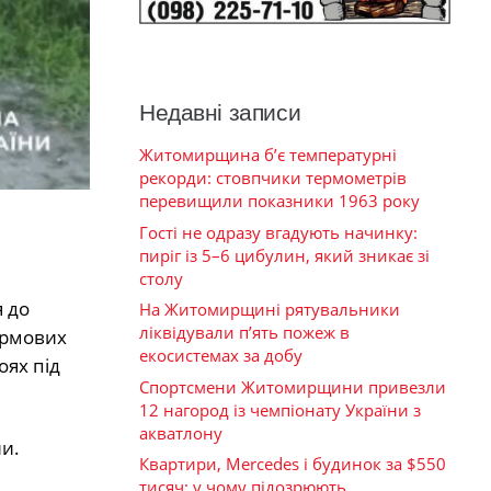
Недавні записи
Житомирщина б’є температурні
рекорди: стовпчики термометрів
перевищили показники 1963 року
Гості не одразу вгадують начинку:
пиріг із 5–6 цибулин, який зникає зі
столу
я до
На Житомирщині рятувальники
ліквідували п’ять пожеж в
урмових
екосистемах за добу
оях під
Спортсмени Житомирщини привезли
12 нагород із чемпіонату України з
акватлону
и.
Квартири, Mercedes і будинок за $550
тисяч: у чому підозрюють