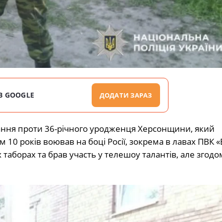
В GOOGLE
ДОДАТИ ЗАРАЗ
вання проти 36-річного уродженця Херсонщини, який
 10 років воював на боці Росії, зокрема в лавах ПВК «
таборах та брав участь у телешоу талантів, але згод