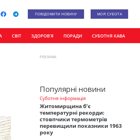
ПОВІДОМИТИ НОВИНУ
МОЯ СУБОТА
А
СВІТ
ЗДОРОВ’Я
ПОРАДИ
СУБОТНЯ КАВА
РЕКЛАМА
Популярні новини
Суботня інформація
Житомирщина б’є
температурні рекорди:
стовпчики термометрів
перевищили показники 1963
року