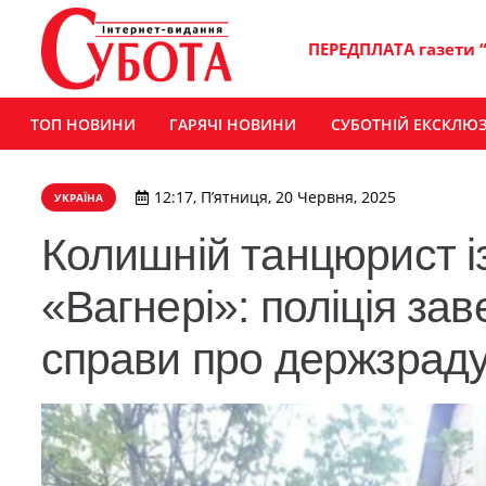
ПЕРЕДПЛАТА газети 
ТОП НОВИНИ
ГАРЯЧІ НОВИНИ
СУБОТНІЙ ЕКСКЛЮ
12:17, П’ятниця, 20 Червня, 2025
УКРАЇНА
Колишній танцюрист 
«Вагнері»: поліція за
справи про держзрад