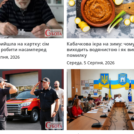
рийшла на картку: сім
Кабачкова ікра на зиму: чом
о робити насамперед
виходить водянистою і як в
помилку
рпня, 2026
Середа, 5 Серпня, 2026