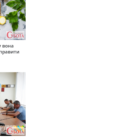
у вона
иправити