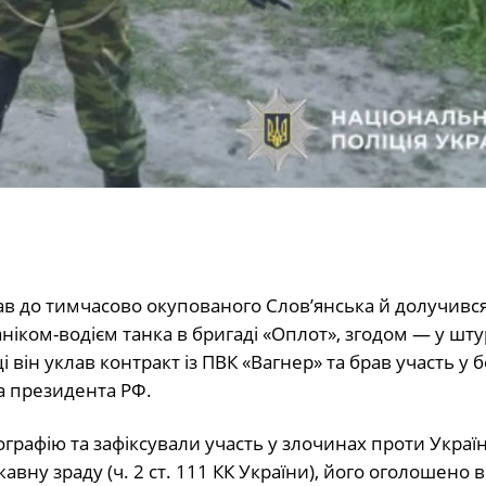
хав до тимчасово окупованого Слов’янська й долучивс
іком-водієм танка в бригаді «Оплот», згодом — у шт
і він уклав контракт із ПВК «Вагнер» та брав участь у б
а президента РФ.
рафію та зафіксували участь у злочинах проти Україн
вну зраду (ч. 2 ст. 111 КК України), його оголошено в