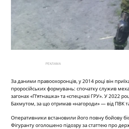
РЕКЛАМА
За даними правоохоронців, у 2014 році він приї
проросійських формувань: спочатку служив механ
загонах «П’ятнашка» та «спецназі ГРУ». У 2022 роц
Бахмутом, за що отримав «нагороди» — від ПВК т
Оперативники встановили його повну бойову біог
Фігуранту оголошено підозру за статтею про держа