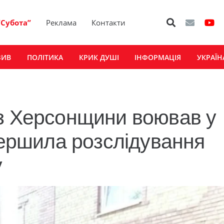
“Субота”
Реклама
Контакти
ЗИВ
ПОЛІТИКА
КРИК ДУШІ
ІНФОРМАЦІЯ
УКРАЇН
із Херсонщини воював у
вершила розслідування
у