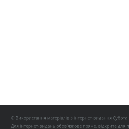
© Використання матеріалів з інтернет-видання Субота 
Для інтернет-видань обов’язкове пряме, відкрите для 