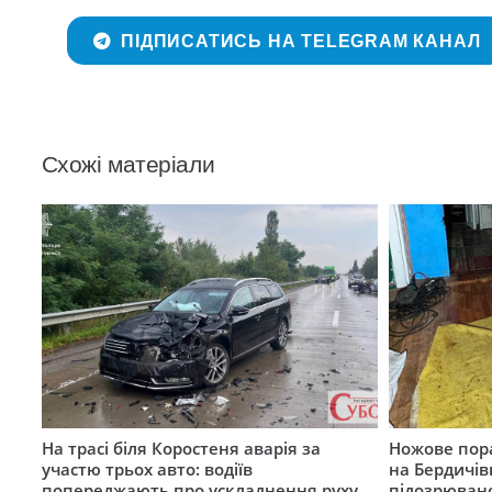
ПІДПИСАТИСЬ НА TELEGRAM КАНАЛ
Схожі матеріали
На трасі біля Коростеня аварія за
Ножове пора
участю трьох авто: водіїв
на Бердичів
попереджають про ускладнення руху
підозрюван