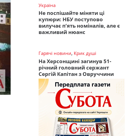
Україна
Не поспішайте міняти ці
купюри: НБУ поступово
вилучає п’ять номіналів, але є
важливий нюанс
Гарячі новини
,
Крик душі
На Херсонщині загинув 51-
річний головний сержант
Сергій Капітан з Овруччини