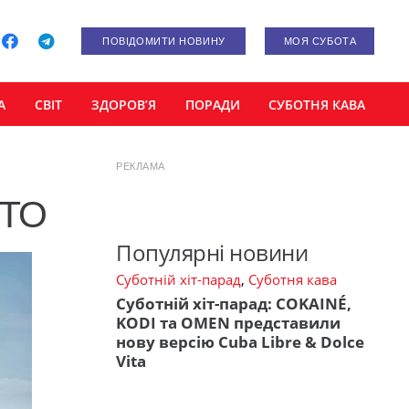
ПОВІДОМИТИ НОВИНУ
МОЯ СУБОТА
А
СВІТ
ЗДОРОВ’Я
ПОРАДИ
СУБОТНЯ КАВА
РЕКЛАМА
ОТО
Популярні новини
Суботній хіт-парад
,
Суботня кава
Суботній хіт-парад: COKAINÉ,
KODI та OMEN представили
нову версію Cuba Libre & Dolce
Vita