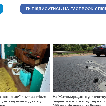
ПІДПИСАТИСЬ НА FACEBOOK СПІЛ
нення шиї після застілля:
На Житомирщині від початк
щині суд взяв під варту
будівельного сезону перевір
ого
200 кернів асфальтобетону