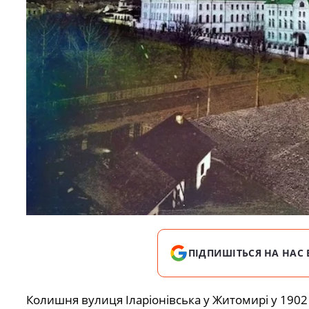
ПІДПИШІТЬСЯ НА НАС 
Колишня вулиця Іларіонівська у Житомирі у 1902 