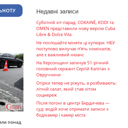
Недавні записи
ЬНОТУ
Суботній хіт-парад: COKAINÉ, KODI та
OMEN представили нову версію Cuba
Libre & Dolce Vita
Не поспішайте міняти ці купюри: НБУ
поступово вилучає п’ять номіналів,
але є важливий нюанс
На Херсонщині загинув 51-річний
головний сержант Сергій Капітан з
Овруччини
Огірки тепер не ріжуть, а розбивають:
літній салат, який став хітом
соцмереж
Після погоні в центрі Бердичева —
суд: водій хоче отримати записи з
бодікамер і камер міста
у
или понад