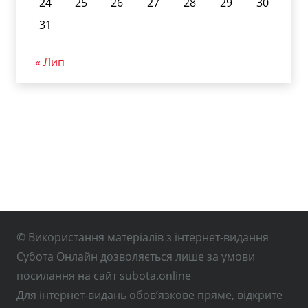
24
25
26
27
28
29
30
31
« Лип
© Використання матеріалів з інтернет-видання
Субота Онлайн дозволяється лише за умови
посилання на сайт subota.online
Для інтернет-видань обов’язкове пряме, відкрите