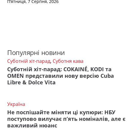
П’ятниця, 7 Серпня, 2026
Популярні новини
Суботній хіт-парад
,
Суботня кава
Суботній хіт-парад: COKAINÉ, KODI та
OMEN представили нову версію Cuba
Libre & Dolce Vita
Україна
Не поспішайте міняти ці купюри: НБУ
поступово вилучає п’ять номіналів, але є
важливий нюанс