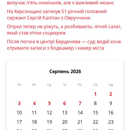
вилучає п’ять номіналів, але є важливий нюанс
На Херсонщині загинув 51-річний головний
сержант Сергій Капітан з Овруччини
Огірки тепер не ріжуть, а розбивають: літній салат,
який став хітом соцмереж
Після погоні в центрі Бердичева — суд: водій хоче
отримати записи з бодікамер і камер міста
Серпень 2026
Пн
Вт
Ср
Чт
Пт
Сб
Нд
1
2
3
4
5
6
7
8
9
10
11
12
13
14
15
16
17
18
19
20
21
22
23