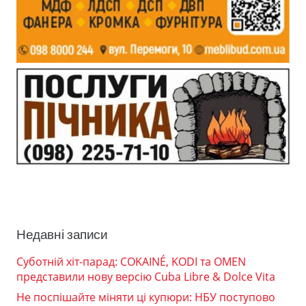
Недавні записи
Суботній хіт-парад: COKAINÉ, KODI та OMEN
представили нову версію Cuba Libre & Dolce Vita
Не поспішайте міняти ці купюри: НБУ поступово