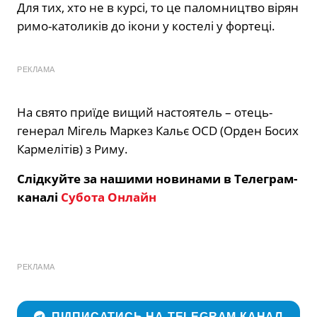
Для тих, хто не в курсі, то це паломництво вірян
римо-католиків до ікони у костелі у фортеці.
РЕКЛАМА
На свято приїде вищий настоятель – отець-
генерал Мігель Маркез Кальє OCD (Орден Босих
Кармелітів) з Риму.
Слідкуйте за нашими новинами в Телеграм-
каналі
Субота Онлайн
РЕКЛАМА
ПІДПИСАТИСЬ НА TELEGRAM КАНАЛ