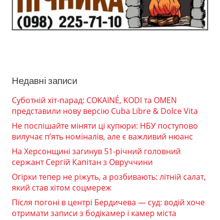
Недавні записи
Суботній хіт-парад: COKAINÉ, KODI та OMEN
представили нову версію Cuba Libre & Dolce Vita
Не поспішайте міняти ці купюри: НБУ поступово
вилучає п’ять номіналів, але є важливий нюанс
На Херсонщині загинув 51-річний головний
сержант Сергій Капітан з Овруччини
Огірки тепер не ріжуть, а розбивають: літній салат,
який став хітом соцмереж
Після погоні в центрі Бердичева — суд: водій хоче
отримати записи з бодікамер і камер міста