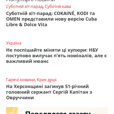
Суботній хіт-парад
,
Суботня кава
Суботній хіт-парад: COKAINÉ, KODI та
OMEN представили нову версію Cuba
Libre & Dolce Vita
Україна
Не поспішайте міняти ці купюри: НБУ
поступово вилучає п’ять номіналів, але є
важливий нюанс
Гарячі новини
,
Крик душі
На Херсонщині загинув 51-річний
головний сержант Сергій Капітан з
Овруччини