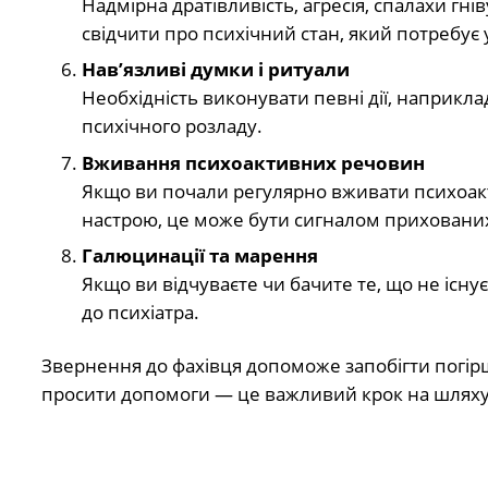
Надмірна дратівливість, агресія, спалахи гні
свідчити про психічний стан, який потребує 
Нав’язливі думки і ритуали
Необхідність виконувати певні дії, наприкл
психічного розладу.
Вживання психоактивних речовин
Якщо ви почали регулярно вживати психоак
настрою, це може бути сигналом приховани
Галюцинації та марення
Якщо ви відчуваєте чи бачите те, що не існу
до психіатра.
Звернення до фахівця допоможе запобігти погірш
просити допомоги — це важливий крок на шляху 