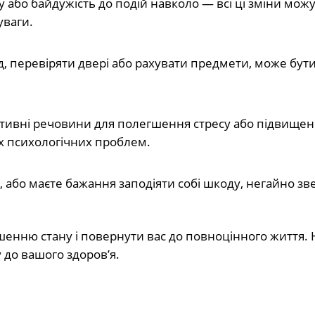
ву або байдужість до подій навколо — всі ці зміни мож
уваги.
ад, перевіряти двері або рахувати предмети, може бут
тивні речовини для полегшення стресу або підвище
х психологічних проблем.
є, або маєте бажання заподіяти собі шкоду, негайно з
енню стану і повернути вас до повноцінного життя. 
до вашого здоров’я.