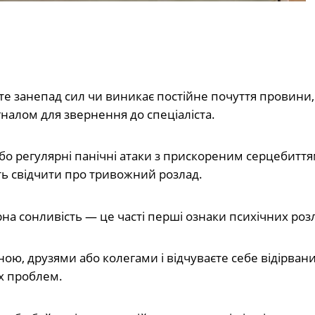
єте занепад сил чи виникає постійне почуття провини
гналом для звернення до спеціаліста.
бо регулярні панічні атаки з прискореним серцебиття
ь свідчити про тривожний розлад.
на сонливість — це часті перші ознаки психічних розл
ою, друзями або колегами і відчуваєте себе відірван
их проблем.