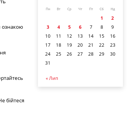
уть
Пн
Вт
Ср
Чт
Пт
Сб
Нд
1
2
и ознакою
3
4
5
6
7
8
9
10
11
12
13
14
15
16
17
18
19
20
21
22
23
ння
24
25
26
27
28
29
30
31
вертайтесь
« Лип
Не бійтеся