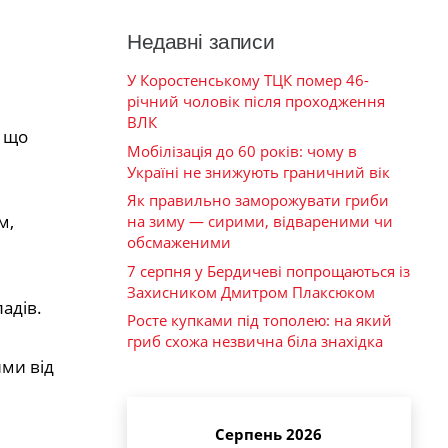
Недавні записи
У Коростенському ТЦК помер 46-
річний чоловік після проходження
ВЛК
, що
Мобілізація до 60 років: чому в
Україні не знижують граничний вік
Як правильно заморожувати гриби
м,
на зиму — сирими, відвареними чи
обсмаженими
7 серпня у Бердичеві попрощаються із
Захисником Дмитром Плаксюком
адів.
Росте купками під тополею: на який
гриб схожа незвична біла знахідка
ими від
Серпень 2026