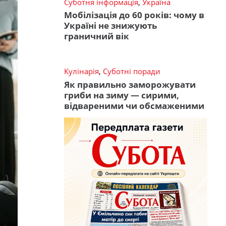
Суботня інформація
,
Україна
Мобілізація до 60 років: чому в
Україні не знижують
граничний вік
Кулінарія
,
Суботні поради
Як правильно заморожувати
гриби на зиму — сирими,
відвареними чи обсмаженими