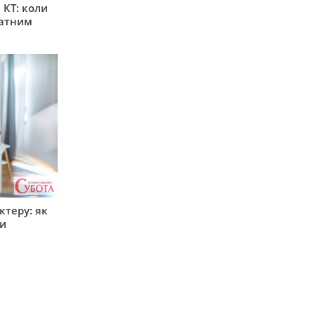
 КТ: коли
латним
ктеру: як
ти