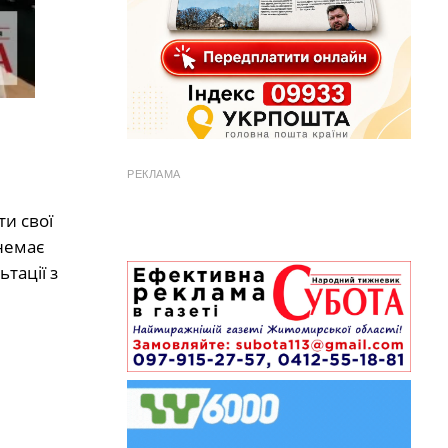
РЕКЛАМА
и свої
немає
тації з