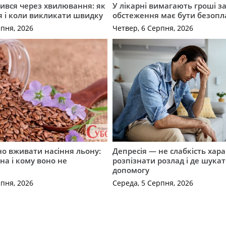
ився через хвилювання: як
У лікарні вимагають гроші за
я і коли викликати швидку
обстеження має бути безоп
рпня, 2026
Четвер, 6 Серпня, 2026
о вживати насіння льону:
Депресія — не слабкість хара
на і кому воно не
розпізнати розлад і де шука
допомогу
рпня, 2026
Середа, 5 Серпня, 2026