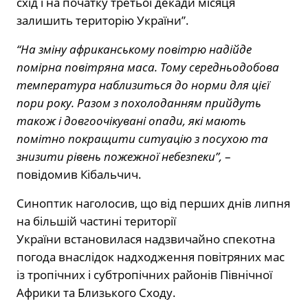
схід і на початку третьої декади місяця
залишить територію України”.
“На зміну африканському повітрю надійде
помірна повітряна маса. Тому середньодобова
температура наблизиться до норми для цієї
пори року. Разом з похолоданням прийдуть
також і довгоочікувані опади, які мають
помітно покращити ситуацію з посухою та
знизити рівень пожежної небезпеки”,
–
повідомив Кібальчич.
Синоптик наголосив, що від перших днів липня
на більшій частині території
України встановилася надзвичайно спекотна
погода внаслідок надходження повітряних мас
із тропічних і субтропічних районів Північної
Африки та Близького Сходу.