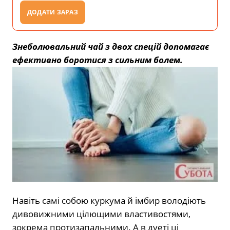
ДОДАТИ ЗАРАЗ
Знеболювальний чай з двох спецій допомагає
ефективно боротися з сильним болем.
Навіть самі собою куркума й імбир володіють
дивовижними цілющими властивостями,
зокрема протизапальними. А в дуеті ці