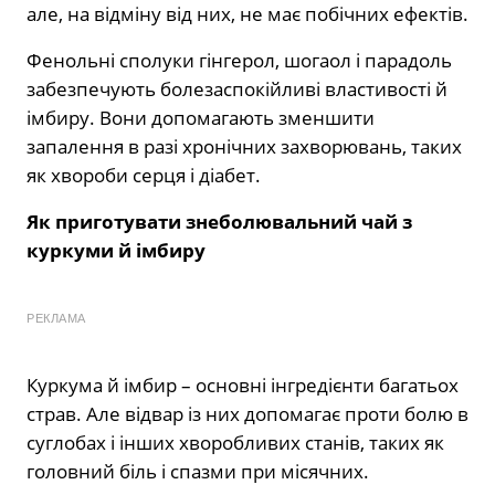
але, на відміну від них, не має побічних ефектів.
Фенольні сполуки гінгерол, шогаол і парадоль
забезпечують болезаспокійливі властивості й
імбиру. Вони допомагають зменшити
запалення в разі хронічних захворювань, таких
як хвороби серця і діабет.
Як приготувати знеболювальний чай з
куркуми й імбиру
РЕКЛАМА
Куркума й імбир – основні інгредієнти багатьох
страв. Але відвар із них допомагає проти болю в
суглобах і інших хворобливих станів, таких як
головний біль і спазми при місячних.