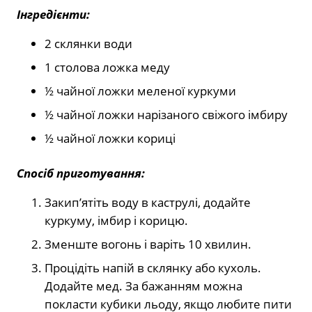
Інгредієнти:
2 склянки води
1 столова ложка меду
½ чайної ложки меленої куркуми
½ чайної ложки нарізаного свіжого імбиру
½ чайної ложки кориці
Спосіб приготування:
Закип’ятіть воду в каструлі, додайте
куркуму, імбир і корицю.
Зменште вогонь і варіть 10 хвилин.
Процідіть напій в склянку або кухоль.
Додайте мед. За бажанням можна
покласти кубики льоду, якщо любите пити