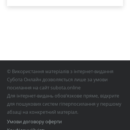
© Використання матеріалів з інтернет-видання
Субота Онлайн дозволяється лише за умови
посилання на сайт subota.online
Для інтернет-видань обов’язкове пряме, відкрите
для пошукових систем гіперпосилання у першому
абзаці на конкретний матеріал.
Умови договору оферти