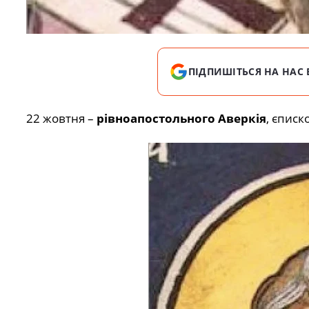
ПІДПИШІТЬСЯ НА НАС 
22 жовтня –
рівноапостольного Аверкія
, єписк