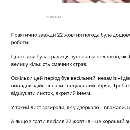
РЕКЛАМА
Практично завжди 22 жовтня погода була дощовою
роботи.
Цього дня була традиція зустрічати чоловіків, які
велику кількість смачних страв.
Оскільки цей період був весільний, незаміжні д
випадок здійснювали спеціальний обряд. Треба бу
відшукати листок, вкритий інеєм.
У такий лист зазирали, як у дзеркало – вважали
А якщо зіграти весілля 22 жовтня – це хороший з