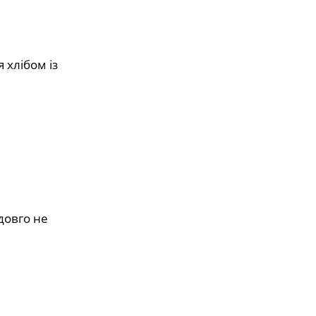
 хлібом із
довго не