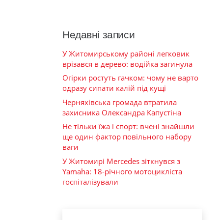
Недавні записи
У Житомирському районі легковик
врізався в дерево: водійка загинула
Огірки ростуть гачком: чому не варто
одразу сипати калій під кущі
Черняхівська громада втратила
захисника Олександра Капустіна
Не тільки їжа і спорт: вчені знайшли
ще один фактор повільного набору
ваги
У Житомирі Mercedes зіткнувся з
Yamaha: 18-річного мотоцикліста
госпіталізували