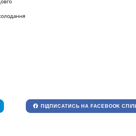
довго
охолодання
ПІДПИСАТИСЬ НА FACEBOOK СПІЛ