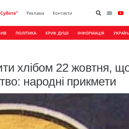
“Субота”
Реклама
Контакти
ЗИВ
ПОЛІТИКА
КРИК ДУШІ
ІНФОРМАЦІЯ
УКРАЇН
ити хлібом 22 жовтня, щ
ство: народні прикмети