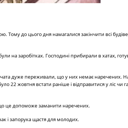
. Тому до цього дня намагалися закінчити всі будіве
 були на заробітках. Господині прибирали в хатах, гот
івчата дуже переживали, що у них немає наречених. Н
ло 22 жовтня встати раніше і відправитися у ліс чи г
, що це допоможе заманити наречених.
нак і запорука щастя для молодих.