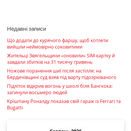
Недавні записи
Що додати до курячого фаршу, щоб котлети
вийшли неймовірно соковитими
Жительці Звягельщини «оновили» SIM-картку й
завдали збитків на 31 тисячу гривень
Ножове поранення шиї після застілля: на
Бердичівщині суд взяв під варту підозрюваного
Підліток відкрив вогонь у школі біля Бангкока:
загинули восьмеро людей
Кріштіану Роналду показав свій гараж із Ferrari та
Bugatti