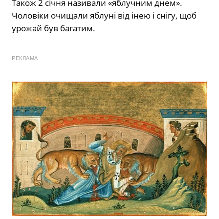
Також 2 січня називали «яблучним днем».
Чоловіки очищали яблуні від інею і снігу, щоб
урожай був багатим.
РЕКЛАМА