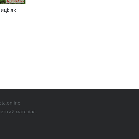
иці: як
ta.online
ретний матеріал.