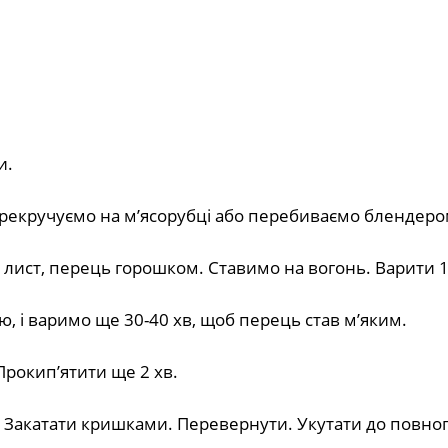
и.
ерекручуємо на мʼясорубці або перебиваємо блендеро
й лист, перець горошком. Ставимо на вогонь. Варити 1
ю, і варимо ще 30-40 хв, щоб перець став мʼяким.
Прокип’ятити ще 2 хв.
. Закатати кришками. Перевернути. Укутати до повно