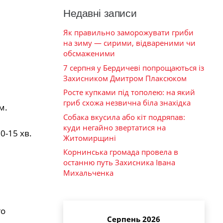
Недавні записи
Як правильно заморожувати гриби
на зиму — сирими, відвареними чи
обсмаженими
7 серпня у Бердичеві попрощаються із
Захисником Дмитром Плаксюком
Росте купками під тополею: на який
гриб схожа незвична біла знахідка
м.
Собака вкусила або кіт подряпав:
куди негайно звертатися на
0-15 хв.
Житомирщині
Корнинська громада провела в
останню путь Захисника Івана
Михальченка
го
Серпень 2026