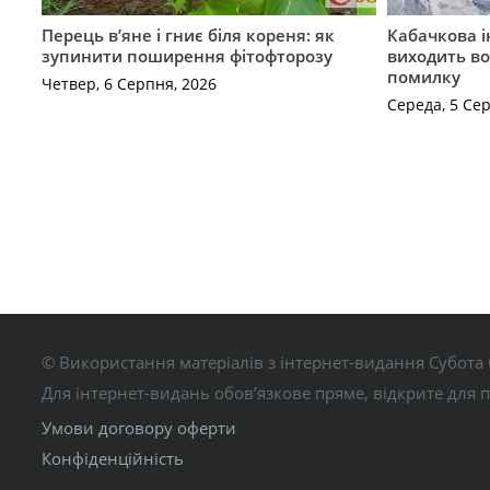
Перець в’яне і гниє біля кореня: як
Кабачкова і
зупинити поширення фітофторозу
виходить во
помилку
Четвер, 6 Серпня, 2026
Середа, 5 Се
© Використання матеріалів з інтернет-видання Субота 
Для інтернет-видань обов’язкове пряме, відкрите для 
Умови договору оферти
Конфіденційність