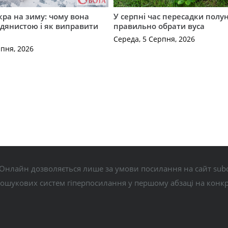
кра на зиму: чому вона
У серпні час пересадки полун
дянистою і як виправити
правильно обрати вуса
Середа, 5 Серпня, 2026
рпня, 2026
Онлайн дозволяється лише за умови посилання на сайт subo
пошукових систем гіперпосилання у першому абзаці на конк