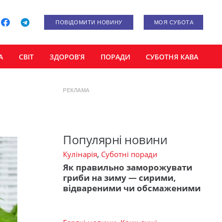
ПОВІДОМИТИ НОВИНУ
МОЯ СУБОТА
А
СВІТ
ЗДОРОВ’Я
ПОРАДИ
СУБОТНЯ КАВА
РЕКЛАМА
Популярні новини
Кулінарія
,
Суботні поради
Як правильно заморожувати
гриби на зиму — сирими,
відвареними чи обсмаженими