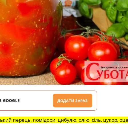
В GOOGLE
ДОДАТИ ЗАРАЗ
кий перець, помідори, цибулю, олію, сіль, цукор, оце