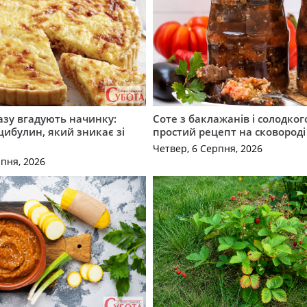
разу вгадують начинку:
Соте з баклажанів і солодког
 цибулин, який зникає зі
простий рецепт на сковороді
Четвер, 6 Серпня, 2026
рпня, 2026