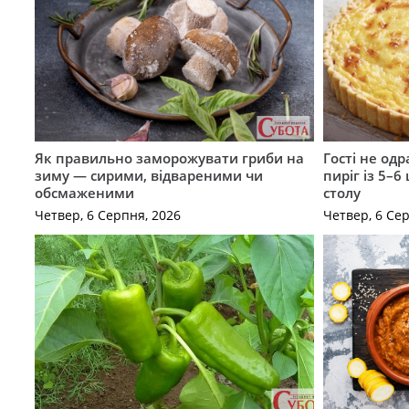
Як правильно заморожувати гриби на
Гості не од
зиму — сирими, відвареними чи
пиріг із 5–6
обсмаженими
столу
Четвер, 6 Серпня, 2026
Четвер, 6 Се