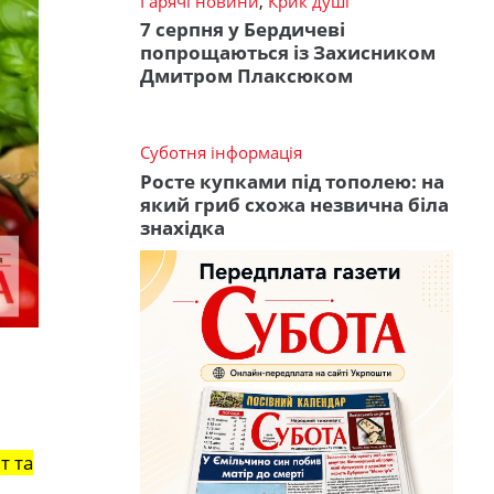
Гарячі новини
,
Крик душі
7 серпня у Бердичеві
попрощаються із Захисником
Дмитром Плаксюком
Суботня інформація
Росте купками під тополею: на
який гриб схожа незвична біла
знахідка
т та