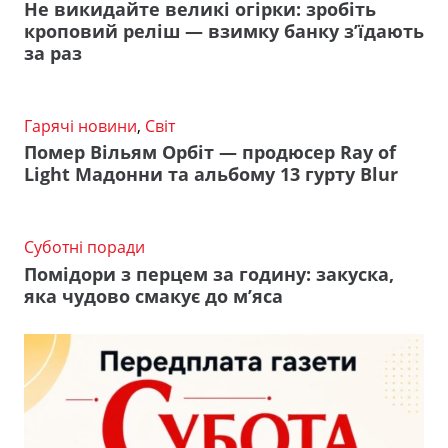
Не викидайте великі огірки: зробіть
кроповий реліш — взимку банку з’їдають
за раз
Гарячі новини
,
Світ
Помер Вільям Орбіт — продюсер Ray of
Light Мадонни та альбому 13 гурту Blur
Суботні поради
Помідори з перцем за годину: закуска,
яка чудово смакує до м’яса