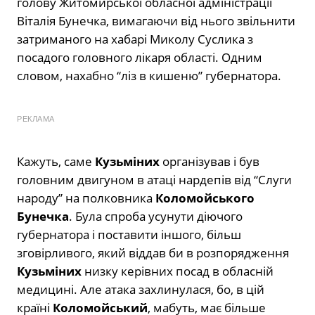
голову Житомирської обласної адміністрації
Віталія Бунечка, вимагаючи від нього звільнити
затриманого на хабарі Миколу Суслика з
посадого головного лікаря області. Одним
словом, нахабно “ліз в кишеню” губернатора.
РЕКЛАМА
Кажуть, саме
Кузьміних
організував і був
головним двигуном в атаці нардепів від “Слуги
народу” на полковника
Коломойського
Бунечка
. Була спроба усунути діючого
губернатора і поставити іншого, більш
зговірливого, який віддав би в розпорядження
Кузьміних
низку керівних посад в обласній
медицині. Але атака захлинулася, бо, в цій
країні
Коломойський
, мабуть, має більше