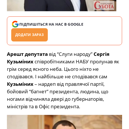
ПІДПИШІТЬСЯ НА НАС В GOOGLE
ДОДАТИ ЗАРАЗ
Арешт депутата
від “Слуги народу”
Сергія
Кузьміних
співробітниками НАБУ пролунав як
грім серед ясного неба. Цього ніхто не
сподівався. І найбільше не сподівався сам
Кузьміних
– нардеп від правлячої партії,
бойовий “багнет” президента, людина, що
ногами відчиняла двері до губернаторів,
міністрів та в Офіс президента.