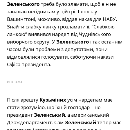
Зеленського
треба було зламати, щоб він не
заважав негідникам у цій грі. І хтось у
Вашингтоні, можливо, віддав наказ для НАБУ.
Знайти слабку ланку і розламати її. “Слабкою
ланкою” виявився нардеп від Чуднівського
виборчого округу. У
Зеленського
і так останнім
часом були проблеми з депутатами, вони
відмовлялися голосувати, саботуючи накази
Офіса президента.
РЕКЛАМА
Після арешту
Кузьміних
усім нардепам має
стати зрозуміло, що їхній господар – не
президент
Зеленський
, а американський
Держдепартамент. Сам
Зеленський
тепер має
зламатися і стати слухняною лялькою у