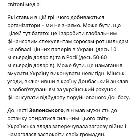
світові медіа.
Які ставки в цій грі і чого добиваються
організатори – ми не знаємо. Може бути, що
цілей тут багато: це і заробити глобальним
фінансовим спекулянтам соросам-ротшильдам
на обвалі цінних паперів в Україні (десь 10
мільярдів доларів) та в Росії (десь 50-60
мільярдів доларів). Може бути, це намагання
змусити Україну виконувати невигідні Мінські
угоди, включивши в країну Донбаський анклав
із зобовʼязуванням за український рахунок
фінансувати відбудову поруйнованого Донбасу.
До честі
Зеленського
, він мав мужність до
останку опиратися сильним цього світу.
Українська влада заперечувала загрозу війни і
намагалася заспокоїти своїх громадян.