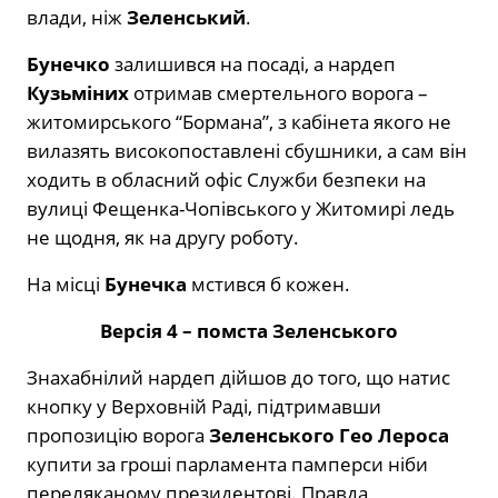
влади, ніж
Зеленський
.
Бунечко
залишився на посаді, а нардеп
Кузьміних
отримав смертельного ворога –
житомирського “Бормана”, з кабінета якого не
вилазять високопоставлені сбушники, а сам він
ходить в обласний офіс Служби безпеки на
вулиці Фещенка-Чопівського у Житомирі ледь
не щодня, як на другу роботу.
На місці
Бунечка
мстився б кожен.
Версія 4 – помста Зеленського
Знахабнілий нардеп дійшов до того, що натис
кнопку у Верховній Раді, підтримавши
пропозицію ворога
Зеленського Гео Лероса
купити за гроші парламента памперси ніби
переляканому президентові. Правда,