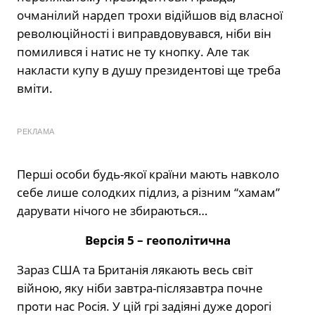
очманілий нардеп трохи відійшов від власної
революційності і виправдовувався, ніби він
помилився і натис не ту кнопку. Але так
накласти купу в душу президентові ще треба
вміти.
РЕКЛАМА
Перші особи будь-якої країни мають навколо
себе лише солодких підлиз, а різним “хамам”
дарувати нічого не збираються…
Версія 5 – геополітична
Зараз США та Британія лякають весь світ
війною, яку ніби завтра-післязавтра почне
проти нас Росія. У цій грі задіяні дуже дорогі