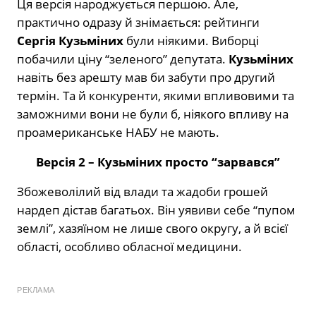
Ця версія народжується першою. Але,
практично одразу й знімається: рейтинги
Сергія Кузьміних
були ніякими. Виборці
побачили ціну “зеленого” депутата.
Кузьміних
навіть без арешту мав би забути про другий
термін. Та й конкуренти, якими впливовими та
заможними вони не були б, ніякого впливу на
проамериканське НАБУ не мають.
Версія 2 – Кузьміних просто “зарвався”
Збожеволілий від влади та жадоби грошей
нардеп дістав багатьох. Він уявиви себе “пупом
землі”, хазяїном не лише свого округу, а й всієї
області, особливо обласної медицини.
РЕКЛАМА