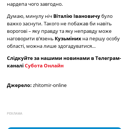
нардепа чого завгодно.
Думаю, минулу ніч
Віталію Івановичу
було
важко заснути. Такого не побажав би навіть
ворогові – яку правду та яку неправду може
наговорити вʼязень
Кузьміних
на першу особу
області, можна лише здогадуватися…
Слідкуйте за нашими новинами в Телеграм-
каналі
Субота Онлайн
Джерело:
zhitomir-online
РЕКЛАМА