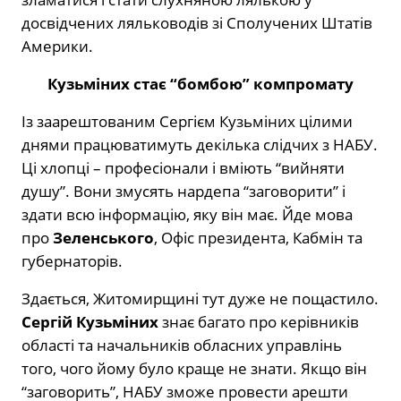
досвідчених ляльководів зі Сполучених Штатів
Америки.
Кузьміних стає “бомбою” компромату
Із заарештованим Сергієм Кузьміних цілими
днями працюватимуть декілька слідчих з НАБУ.
Ці хлопці – професіонали і вміють “вийняти
душу”. Вони змусять нардепа “заговорити” і
здати всю інформацію, яку він має. Йде мова
про
Зеленського
, Офіс президента, Кабмін та
губернаторів.
Здається, Житомирщині тут дуже не пощастило.
Сергій Кузьміних
знає багато про керівників
області та начальників обласних управлінь
того, чого йому було краще не знати. Якщо він
“заговорить”, НАБУ зможе провести арешти