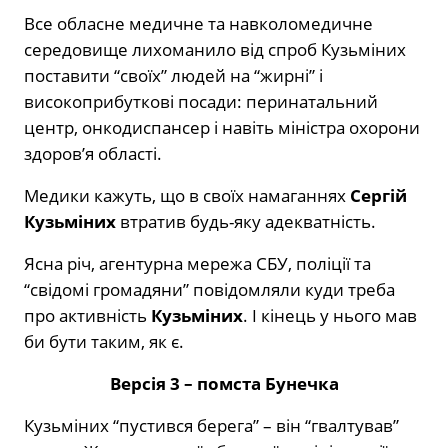
Все обласне медичне та навколомедичне
середовище лихоманило від спроб Кузьміних
поставити “своїх” людей на “жирні” і
високоприбуткові посади: перинатальний
центр, онкодиспансер і навіть міністра охорони
здоровʼя області.
Медики кажуть, що в своїх намаганнях
Сергій
Кузьміних
втратив будь-яку адекватність.
Ясна річ, агентурна мережа СБУ, поліції та
“свідомі громадяни” повідомляли куди треба
про активність
Кузьміних
. І кінець у нього мав
би бути таким, як є.
Версія 3 – помста Бунечка
Кузьміних “пустився берега” – він “гвалтував”