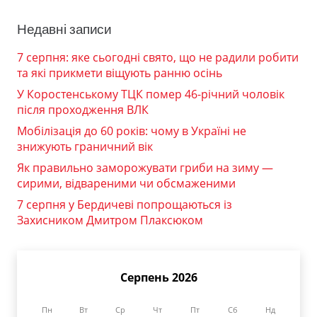
Недавні записи
7 серпня: яке сьогодні свято, що не радили робити
та які прикмети віщують ранню осінь
У Коростенському ТЦК помер 46-річний чоловік
після проходження ВЛК
Мобілізація до 60 років: чому в Україні не
знижують граничний вік
Як правильно заморожувати гриби на зиму —
сирими, відвареними чи обсмаженими
7 серпня у Бердичеві попрощаються із
Захисником Дмитром Плаксюком
Серпень 2026
Пн
Вт
Ср
Чт
Пт
Сб
Нд