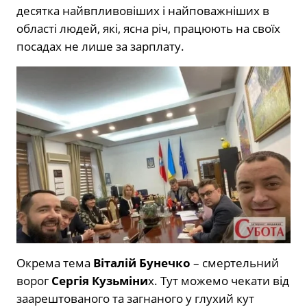
десятка найвпливовіших і найповажніших в
області людей, які, ясна річ, працюють на своїх
посадах не лише за зарплату.
Окрема тема
Віталій Бунечко
– смертельний
ворог
Сергія Кузьміни
х. Тут можемо чекати від
заарештованого та загнаного у глухий кут