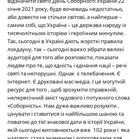
відзначити свято День Соборності України 22
січня 2021 року, буде вочевидь недостатньо,
аби довести не стільки світові, а найперше –
самим собі, що Україна – це держава народу із
тисячолітньою історією і героїчним минулим.
Так, сьогодні в Україні діють жорсткі правила
локдауну, так – сьогодні важко зібрати великі
аудиторії для того аби розповісти, показати
людям про те, що єдність і єднання нації – речі
святі та непорушні. Однак є телебачення. Є
Інтернет. Є друковані мас-медіа. І це могутній
ресурс для того , щоб зрозуміти справжній,
непересічний зміст чудового і потужного слова
«Соборність». Нам дуже важливо розуміти ,
цінувати і ставитися із найбільшою шаною та
повагою до тієї знакової дати в історії України,
якій сьогодні виповнюється вже 102 роки і яка
надовго стала знаменом і дороговказом для