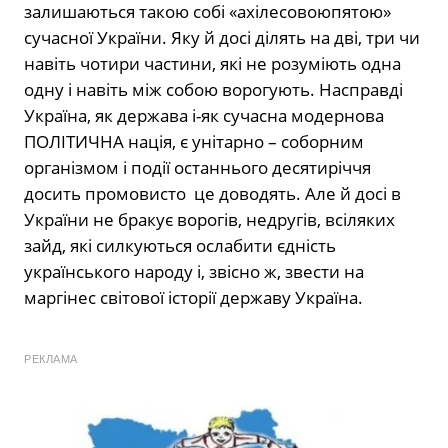
залишаються такою собі «ахілесовоюпятою»
сучасної України. Яку й досі ділять на дві, три чи
навіть чотири частини, які не розуміють одна
одну і навіть між собою ворогують. Насправді
Україна, як держава і-як сучасна модернова
ПОЛІТИЧНА нація, є унітарно – соборним
організмом і події останнього десятиріччя
досить промовисто це доводять. Але й досі в
України не бракує ворогів, недругів, всіляких
зайд, які силкуються ослабити єдність
українського народу і, звісно ж, звести на
маргінес світової історії державу Україна.
РЕКЛАМА