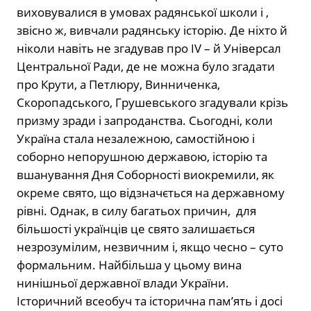
виховувалися в умовах радянської школи і ,
звісно ж, вивчали радянську історію. Де ніхто й
ніколи навіть не згадував про IV – й Універсал
Центральної Ради, де не можна було згадати
про Крути, а Петлюру, Винниченка,
Скоропадського, Грушевського згадували крізь
призму зради і запроданства. Сьогодні, коли
Україна стала незалежною, самостійною і
соборно непорушною державою, історію та
вшанування Дня Соборності виокремили, як
окреме свято, що відзначється на державному
рівні. Однак, в силу багатьох причин, для
більшості українців це свято залишається
незрозумілим, незвичним і, якщо чесно – суто
формальним. Найбільша у цьому вина
нинішньої державної влади України.
Історичний всеобуч та історична пам’ять і досі