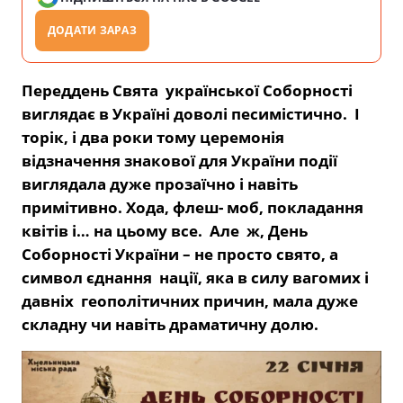
ДОДАТИ ЗАРАЗ
Переддень Свята української Соборності
виглядає в Україні доволі песимістично. І
торік, і два роки тому церемонія
відзначення знакової для України події
виглядала дуже прозаїчно і навіть
примітивно. Хода, флеш- моб, покладання
квітів і… на цьому все. Але ж, День
Соборності України – не просто свято, а
символ єднання нації, яка в силу вагомих і
давніх геополітичних причин, мала дуже
складну чи навіть драматичну долю.