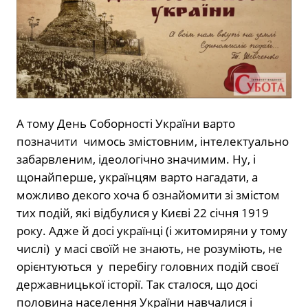
А тому День Соборності України варто
позначити чимось змістовним, інтелектуально
забарвленим, ідеологічно значимим. Ну, і
щонайперше, українцям варто нагадати, а
можливо декого хоча б ознайомити зі змістом
тих подій, які відбулися у Києві 22 січня 1919
року. Адже й досі українці (і житомиряни у тому
числі) у масі своїй не знають, не розуміють, не
орієнтуються у перебігу головних подій своєї
державницької історії. Так сталося, що досі
половина населення України навчалися і