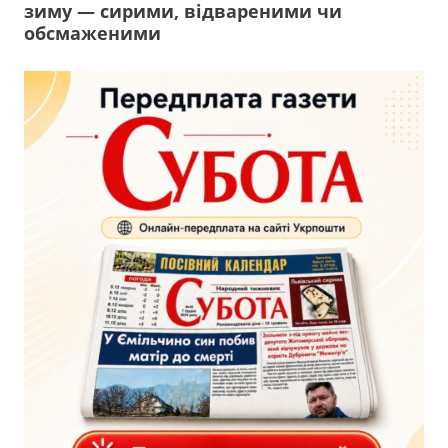
зиму — сирими, відвареними чи
обсмаженими