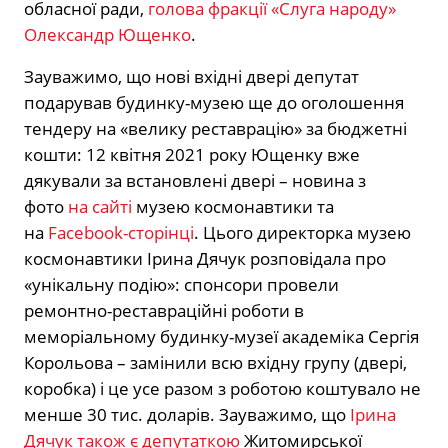
обласної ради,
голова фракції «Слуга народу»
Олександр Ющенко
.
Зауважимо, що нові вхідні двері депутат
подарував будинку-музею ще до оголошення
тендеру на «велику реставрацію» за бюджетні
кошти: 12 квітня 2021 року Ющенку вже
дякували за встановлені двері – новина з
фото
на сайті
музею космонавтики та
на
Facebook-сторінці
. Цього директорка музею
космонавтики Ірина Дячук розповідала про
«унікальну подію»: спонсори провели
ремонтно-реставраційні роботи в
меморіальному будинку-музеї академіка Сергія
Корольова – замінили всю вхідну групу (двері,
коробка) і це усе разом з роботою коштувало не
менше 30 тис. доларів. Зауважимо, що
Ірина
Дячук також є депутаткою
Житомирської