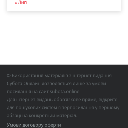
« Лип
© Використання матеріалів з інтернет-видання
Субота Онлайн дозволяється лише за умови
посилання на сайт subota.online
Для інтернет-видань обов’язкове пряме, відкрите
для пошукових систем гіперпосилання у першому
абзаці на конкретний матеріал.
Умови договору оферти