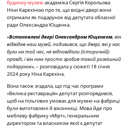
будинку-музею
академіка Сергія Корольова
Ніни Карехіною про те, що вхідні двері вони
отримали як подарунок від депутата обласної
ради Олександра Ющенка.
«
Встановлені двері Олександром Ющенком
, він
відвідав наш музей, подивився, що двері, які у нас
були на той час, не відповідали (історичній)
правді, і він нам просто зробив такий розкішний
подарунок
», – розповідала у сюжеті 18 січня
2024 року Ніна Карехіна.
Вона також згадала, що під час програми
«Велика реставрація» депутат розпорядився,
щоб на пільгових умовах для музею на фабриці
були виготовлені й віконниці. Мова йде про
меблеву фабрику «Мірт», генеральним
директором та власником якої є депутат