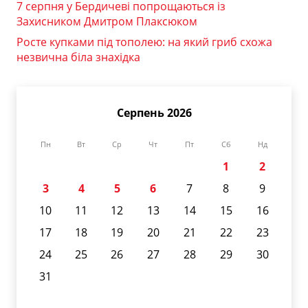
7 серпня у Бердичеві попрощаються із
Захисником Дмитром Плаксюком
Росте купками під тополею: на який гриб схожа
незвична біла знахідка
Серпень 2026
Пн
Вт
Ср
Чт
Пт
Сб
Нд
1
2
3
4
5
6
7
8
9
10
11
12
13
14
15
16
17
18
19
20
21
22
23
24
25
26
27
28
29
30
31