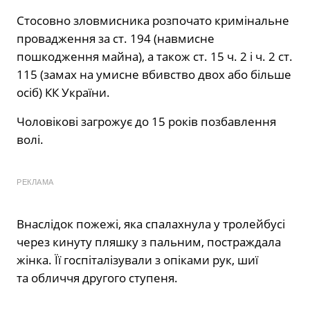
Стосовно зловмисника розпочато кримінальне
провадження за ст. 194 (навмисне
пошкодження майна), а також ст. 15 ч. 2 і ч. 2 ст.
115 (замах на умисне вбивство двох або більше
осіб) КК України.
Чоловікові загрожує до 15 років позбавлення
волі.
РЕКЛАМА
Внаслідок пожежі, яка спалахнула у тролейбусі
через кинуту пляшку з пальним, постраждала
жінка. Її госпіталізували з опіками рук, шиї
та обличчя другого ступеня.