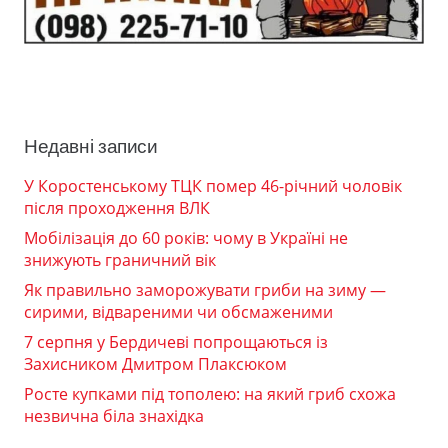
Недавні записи
У Коростенському ТЦК помер 46-річний чоловік
після проходження ВЛК
Мобілізація до 60 років: чому в Україні не
знижують граничний вік
Як правильно заморожувати гриби на зиму —
сирими, відвареними чи обсмаженими
7 серпня у Бердичеві попрощаються із
Захисником Дмитром Плаксюком
Росте купками під тополею: на який гриб схожа
незвична біла знахідка