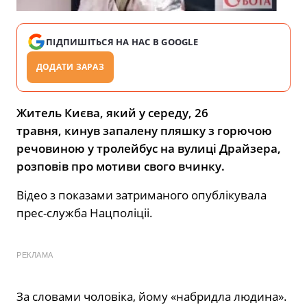
ПІДПИШІТЬСЯ НА НАС В GOOGLE
ДОДАТИ ЗАРАЗ
Житель Києва, який у середу, 26
травня,
кинув запалену пляшку з горючою
речовиною у тролейбус на вулиці Драйзера
,
розповів про мотиви свого вчинку.
Відео з показами затриманого опублікувала
прес-служба Нацполіціі.
РЕКЛАМА
За словами чоловіка, йому «набридла людина».