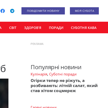
ПОВІДОМИТИ НОВИНУ
МОЯ СУБОТА
А
СВІТ
ЗДОРОВ’Я
ПОРАДИ
СУБОТНЯ КАВА
РЕКЛАМА
Популярні новини
уб
Кулінарія
,
Суботні поради
Огірки тепер не ріжуть, а
розбивають: літній салат, який
став хітом соцмереж
Гарячі новини