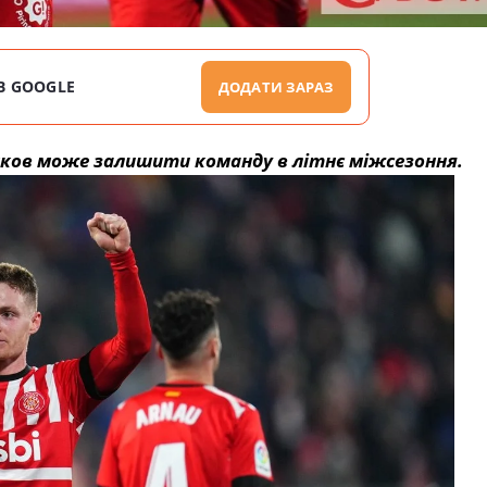
В GOOGLE
ДОДАТИ ЗАРАЗ
нков може залишити команду в літнє міжсезоння.