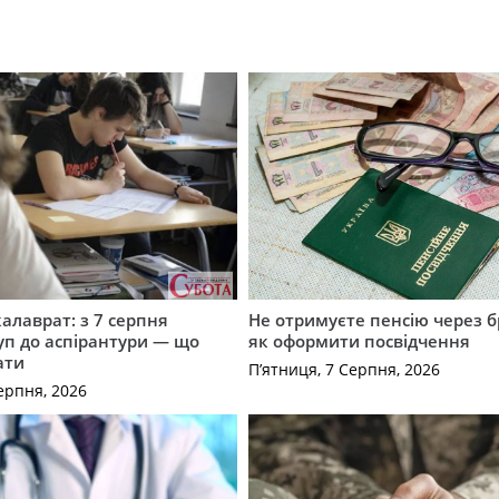
калаврат: з 7 серпня
Не отримуєте пенсію через б
уп до аспірантури — що
як оформити посвідчення
ати
П’ятниця, 7 Серпня, 2026
ерпня, 2026