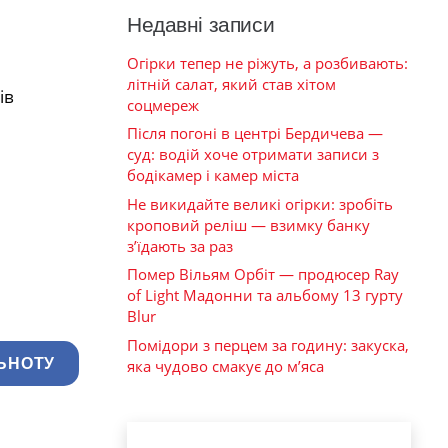
Недавні записи
Огірки тепер не ріжуть, а розбивають:
літній салат, який став хітом
ів
соцмереж
Після погоні в центрі Бердичева —
суд: водій хоче отримати записи з
бодікамер і камер міста
Не викидайте великі огірки: зробіть
кроповий реліш — взимку банку
з’їдають за раз
Помер Вільям Орбіт — продюсер Ray
of Light Мадонни та альбому 13 гурту
Blur
Помідори з перцем за годину: закуска,
ЬНОТУ
яка чудово смакує до м’яса