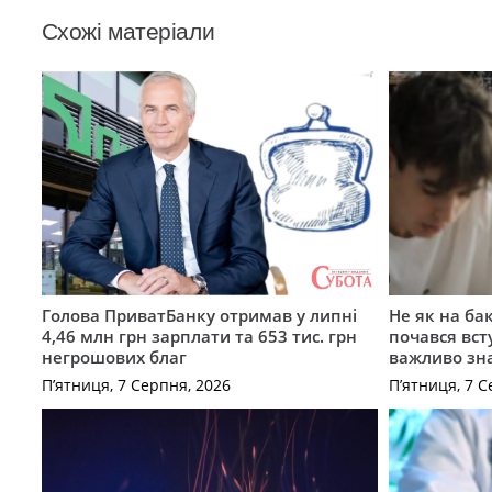
Схожі матеріали
Голова ПриватБанку отримав у липні
Не як на ба
4,46 млн грн зарплати та 653 тис. грн
почався вст
негрошових благ
важливо зн
П’ятниця, 7 Серпня, 2026
П’ятниця, 7 С