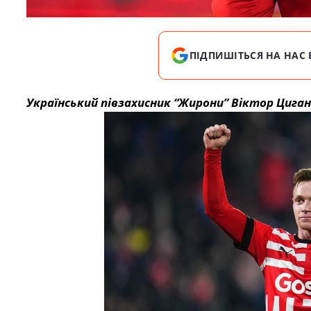
ПІДПИШІТЬСЯ НА НАС 
Український півзахисник “Жирони” Віктор Цига