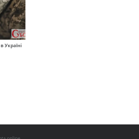
 в Україні
ta.online