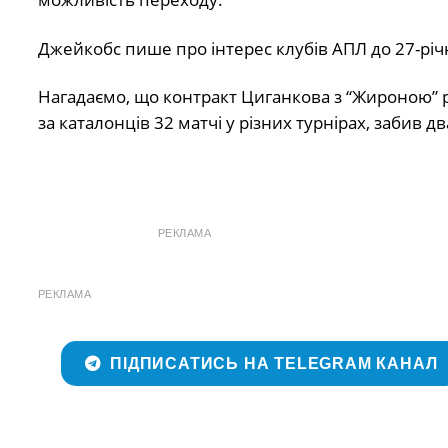
Джейкобс пише про інтерес клубів АПЛ до 27-річн
Нагадаємо, що контракт Циганкова з “Жироною” ро
за каталонців 32 матчі у різних турнірах, забив 
РЕКЛАМА
РЕКЛАМА
ПІДПИСАТИСЬ НА TELEGRAM КАНАЛ