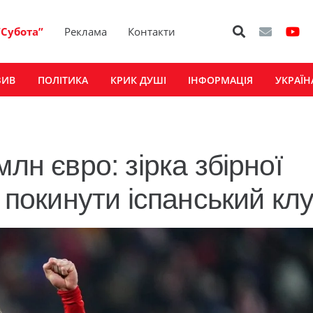
“Субота”
Реклама
Контакти
ЗИВ
ПОЛІТИКА
КРИК ДУШІ
ІНФОРМАЦІЯ
УКРАЇН
лн євро: зірка збірної
у покинути іспанський кл