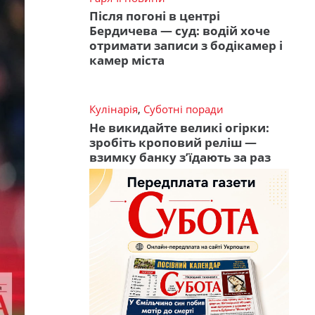
Після погоні в центрі
Бердичева — суд: водій хоче
отримати записи з бодікамер і
камер міста
Кулінарія
,
Суботні поради
Не викидайте великі огірки:
зробіть кроповий реліш —
взимку банку з’їдають за раз