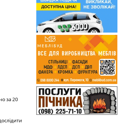
но за 20
дослідити