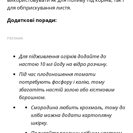
для обприскування листя.
Додаткові поради:
РЕКЛАМА
Для підживлення огірків додайте до
настою 10 мл йоду на відро розчину.
Під час плодоношення томати
потребують фосфору і калію, тому
збагатіть настій золою або кістковим
борошном.
Смородина любить крохмаль, тому до
хліба можна додати картопляну
шкірку.
Поливайте рослини хлібним настоєм