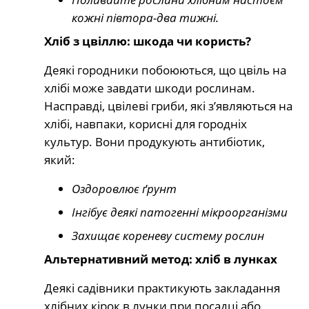
кожні півтора-два тижні.
Хліб з цвіллю: шкода чи користь?
Деякі городники побоюються, що цвіль на
хлібі може завдати шкоди рослинам.
Насправді, цвілеві гриби, які з’являються на
хлібі, навпаки, корисні для городніх
культур. Вони продукують антибіотик,
який:
Оздоровлює ґрунт
Інгібує деякі патогенні мікроорганізми
Захищає кореневу систему рослин
Альтернативний метод: хліб в лунках
Деякі садівники практикують закладання
хлібних кірок в лунки при посадці або