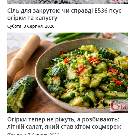
Сіль для закруток: чи справді Е536 псує
огірки та капусту
Субота, 8 Серпня, 2026
Огірки тепер не ріжуть, а розбивають:
літній салат, який став хітом соцмереж
П’ятниця, 7 Серпня, 2026