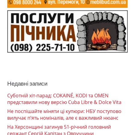
Недавні записи
Суботній хіт-парад: COKAINÉ, KODI та OMEN
представили нову версію Cuba Libre & Dolce Vita
Не поспішайте міняти ці купюри: НБУ поступово
вилучає п’ять номіналів, але є важливий нюанс
На Херсонщині загинув 51-річний головний
сержант Сергій Капітан з Овруччини