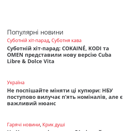
Популярні новини
Суботній хіт-парад
,
Суботня кава
Суботній хіт-парад: COKAINÉ, KODI та
OMEN представили нову версію Cuba
Libre & Dolce Vita
Україна
Не поспішайте міняти ці купюри: НБУ
поступово вилучає п’ять номіналів, але є
важливий нюанс
Гарячі новини
,
Крик душі