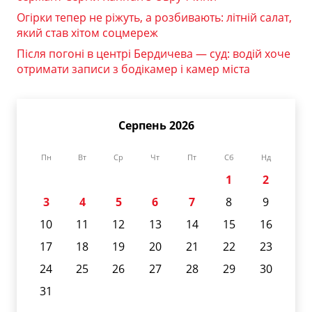
Огірки тепер не ріжуть, а розбивають: літній салат,
який став хітом соцмереж
Після погоні в центрі Бердичева — суд: водій хоче
отримати записи з бодікамер і камер міста
Серпень 2026
Пн
Вт
Ср
Чт
Пт
Сб
Нд
1
2
3
4
5
6
7
8
9
10
11
12
13
14
15
16
17
18
19
20
21
22
23
24
25
26
27
28
29
30
31