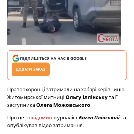
ПІДПИШІТЬСЯ НА НАС В GOOGLE
ДОДАТИ ЗАРАЗ
Правоохоронці затримали на хабарі керівницю
Житомирської митниці
Ольгу Іллінську
та її
заступника
Олега Можовського
.
Про це
повідомив
журналіст
Євген Плінський
та
опублікував відео затримання.