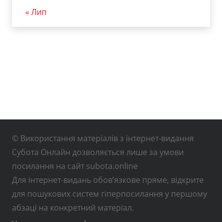
« Лип
© Використання матеріалів з інтернет-видання
Субота Онлайн дозволяється лише за умови
посилання на сайт subota.online
Для інтернет-видань обов’язкове пряме, відкрите
для пошукових систем гіперпосилання у першому
абзаці на конкретний матеріал.