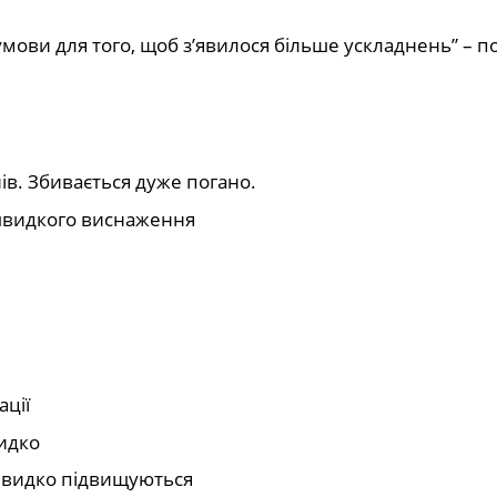
умови для того, щоб з’явилося більше ускладнень” – п
ів. Збивається дуже погано.
 швидкого виснаження
ції
видко
 швидко підвищуються