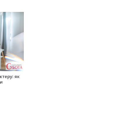
ктеру: як
ти