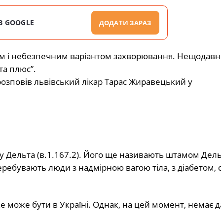
В GOOGLE
ДОДАТИ ЗАРАЗ
м і небезпечним варіантом захворювання. Нещодавн
а плюс”.
 розповів львівський лікар Тарас Жиравецький у
су Дельта (в.1.167.2). Його ще називають штамом Дел
еребувають люди з надмірною вагою тіла, з діабетом, 
е може бути в Україні. Однак, на цей момент, немає 