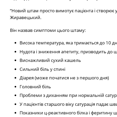
“Новий штам просто вимотує пацієнта і створює 
Жиравецький.
Він назвав симптоми цього штаму:
Висока температура, яка тримається до 10 дн
Нудота і зниження апетиту, призводить до
Виснажливий сухий кашель
Сильний біль у спині
Діарея (може початися не з першого дня)
Головний біль
Проблеми з диханням при нормальній сатура
У пацієнтів старшого віку сатурація падає ш
Показники ц-реактивного білка і феритину