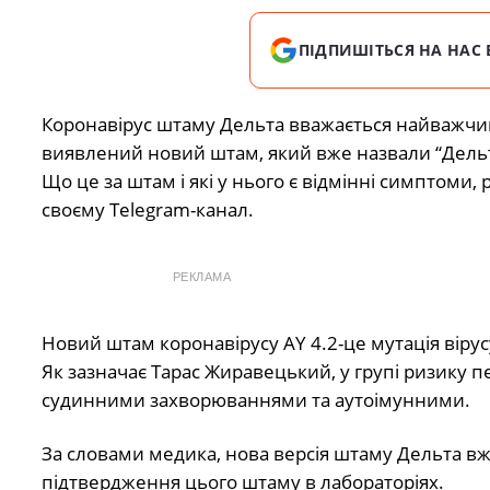
ПІДПИШІТЬСЯ НА НАС 
Коронавірус штаму Дельта вважається найважчи
виявлений новий штам, який вже назвали “Дельт
Що це за штам і які у нього є відмінні симптоми,
своєму Telegram-канал.
РЕКЛАМА
Новий штам коронавірусу AY 4.2-це мутація віру
Як зазначає Тарас Жиравецький, у групі ризику п
судинними захворюваннями та аутоімунними.
За словами медика, нова версія штаму Дельта вж
підтвердження цього штаму в лабораторіях.