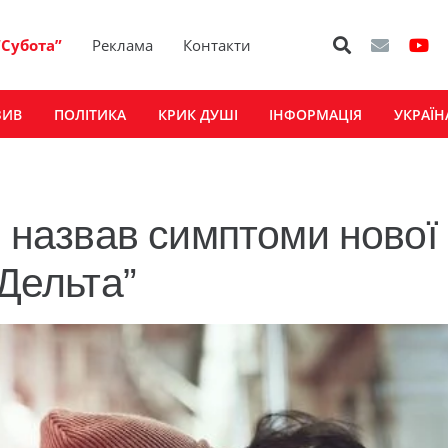
“Субота”
Реклама
Контакти
ЗИВ
ПОЛІТИКА
КРИК ДУШІ
ІНФОРМАЦІЯ
УКРАЇН
р назвав симптоми нової
“Дельта”