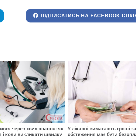
ПІДПИСАТИСЬ НА FACEBOOK СПІЛ
ився через хвилювання: як
У лікарні вимагають гроші за
я і коли викликати швидку
обстеження має бути безоп