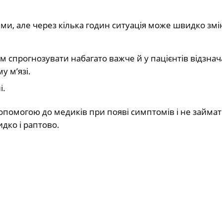
ми, але через кілька годин ситуація може швидко зм
 спрогнозувати набагато важче й у пацієнтів відзнач
 м’язі.
і.
опомогою до медиків при появі симптомів і не займат
дко і раптово.