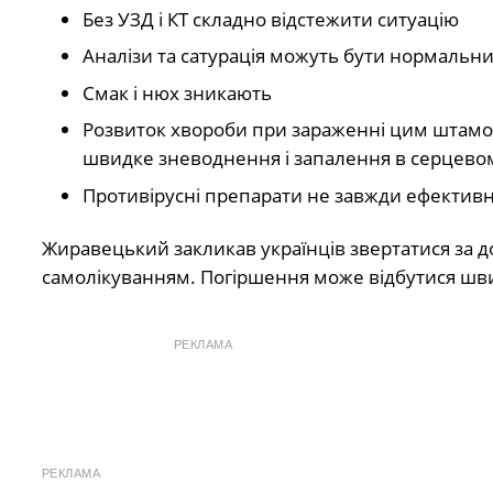
Без УЗД і КТ складно відстежити ситуацію
Аналізи та сатурація можуть бути нормальни
Смак і нюх зникають
Розвиток хвороби при зараженні цим штамом
швидке зневоднення і запалення в серцевому
Противірусні препарати не завжди ефективн
Жиравецький закликав українців звертатися за д
самолікуванням. Погіршення може відбутися шви
РЕКЛАМА
РЕКЛАМА