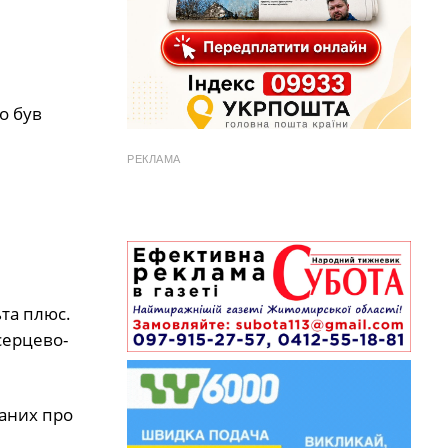
о був
РЕКЛАМА
ьта плюс.
серцево-
даних про