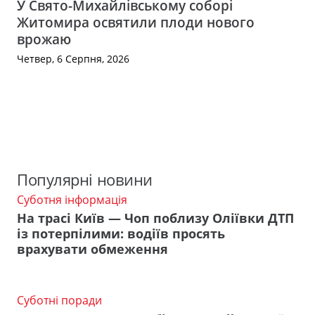
У Свято-Михайлівському соборі
Житомира освятили плоди нового
врожаю
Четвер, 6 Серпня, 2026
Популярні новини
Суботня інформація
На трасі Київ — Чоп поблизу Оліївки ДТП
із потерпілими: водіїв просять
врахувати обмеження
Суботні поради