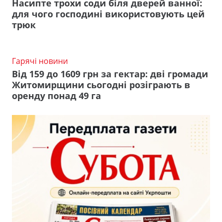
Насипте трохи соди біля дверей ванної:
для чого господині використовують цей
трюк
Гарячі новини
Від 159 до 1609 грн за гектар: дві громади
Житомирщини сьогодні розіграють в
оренду понад 49 га