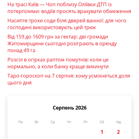
На трасі Київ — Чоп поблизу Оліївки ДТП із
потерпілими: водіїв просять врахувати обмеження
Насипте трохи соди біля дверей ванної: для чого
господині використовують цей трюк
Від 159 до 1609 грн за гектар: дві громади
Житомирщини сьогодні розіграють в оренду
понад 49 га
Розсіл в огірках раптом помутнів: коли це
нормально, а коли банку краще викинути
Таро-гороскоп на 7 серпня: кому усміхнеться доля
цього дня
Серпень 2026
Пн
Вт
Ср
Чт
Пт
Сб
Нд
1
2